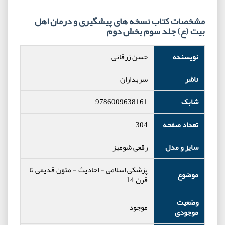
مشخصات کتاب نسخه های پیشگیری و درمان اهل
بیت (ع) جلد سوم بخش دوم
نویسنده
حسن زرقانی
ناشر
سربداران
شابک
9786009638161
تعداد صفحه
304
سایز و مدل
رقعی شومیز
پزشکی اسلامی
-
احادیث
-
متون قدیمی تا
موضوع
قرن 14
وضعیت
موجود
موجودی