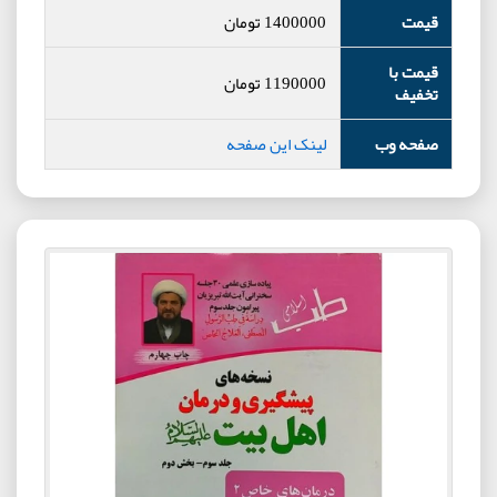
قیمت
1400000
تومان
قیمت با
1190000
تومان
تخفیف
صفحه وب
لینک این صفحه