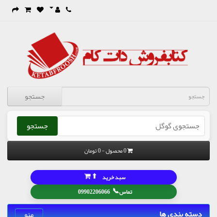
جستجو
جستجو
0 محصول - 0 تومان
⬆
سبد خرید
📞
تماس
09902206066
دسته بندی ها
منو