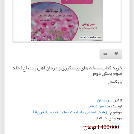
افزودن به لیست دلخواه
مقایسه این محصول
خرید کتاب نسخه های پیشگیری و درمان اهل بیت (ع) جلد
سوم بخش دوم
بزرگسال
ناشر:
سربداران
نویسنده:
حسن زرقانی
موضوع:
پزشکی اسلامی
-
احادیث
-
متون قدیمی تا قرن 14
موجودی: در انبار
1,400,000 تومان