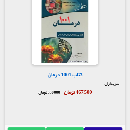
کتاب 1001 درمان
سربداران
467,500 تومان
550,000 تومان