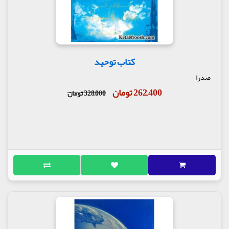
کتاب توحید
صدرا
262,400 تومان
328,000 تومان