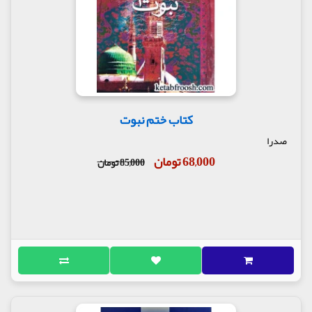
کتاب ختم نبوت
صدرا
68,000 تومان
85,000 تومان