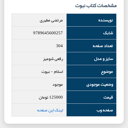
مشخصات کتاب نبوت
نویسنده
مرتضی مطهری
شابک
9789645600257
تعداد صفحه
304
سایز و مدل
رقعی شومیز
موضوع
اسلام
-
نبوت
وضعیت موجودی
موجود
قیمت
125000
تومان
صفحه وب
لینک این صفحه