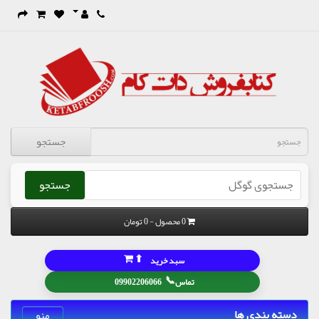
جستجو
جستجو
0 محصول - 0 تومان
⬆
سبد خرید
📞
تماس
09902206066
دسته بندی ها
منو