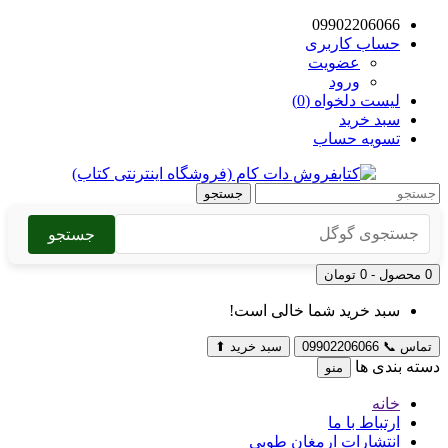
09902206066
حساب کاربری
عضویت
ورود
لیست دلخواه (0)
سبد خرید
تسویه حساب
جستجو
جستجو
0 محصول - 0 تومان
سبد خرید شما خالی است!
تماس
📞
09902206066
سبد خرید
⬆
دسته بندی ها
منو
خانه
ارتباط با ما
انتشارات ارمغان طوبی