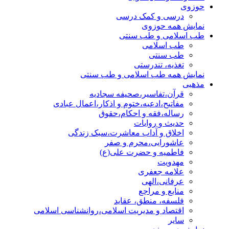
حوزوی
درسی و کمک درسی
نمایش همه حوزوی
طب اسلامی و طب سنتی
طب اسلامی
طب سنتی
تغذیه، تندرستی
نمایش همه طب اسلامی و طب سنتی
مذهبی
قرآن،تفاسیر،صحیفه سجادیه
مفاتیح،ادعیه،ختوم و اذکار،اعمال عبادی
رساله،فقه و احکام،حقوق
حدیث و روایات
اخلاق و آداب معاشرت،سبک زندگی
عاشورایی،محرم و صفر
فاطمیه و حضرت علی(ع)
مهدویت
علامه جعفری
عرفانی،الهی
منابع و مراجع
فلسفه، منطق، عقاید
اقتصاد و مدیریت اسلامی،روانشناسی اسلامی
سایر