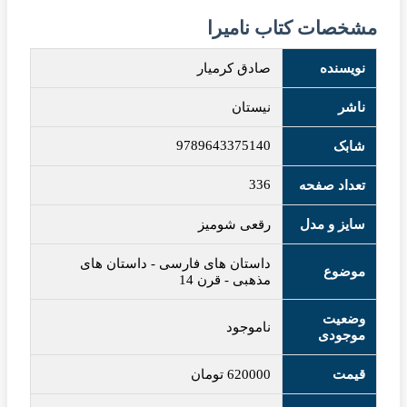
مشخصات کتاب نامیرا
نویسنده
صادق کرمیار
ناشر
نیستان
9789643375140
شابک
336
تعداد صفحه
سایز و مدل
رقعی شومیز
داستان های فارسی
-
داستان های
موضوع
مذهبی
-
قرن 14
وضعیت
ناموجود
موجودی
قیمت
620000
تومان