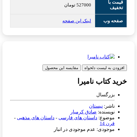
قیمت با
527000
تومان
تخفیف
صفحه وب
لینک این صفحه
افزودن به لیست دلخواه
مقایسه این محصول
خرید کتاب نامیرا
بزرگسال
ناشر:
نیستان
نویسنده:
صادق کرمیار
موضوع:
داستان های فارسی
-
داستان های مذهبی
-
قرن 14
موجودی: عدم موجودی در انبار