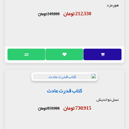
هورمزد
212,330 تومان
249,800 تومان
کتاب قدرت عادت
نسل نو اندیش
730,915 تومان
859,900 تومان