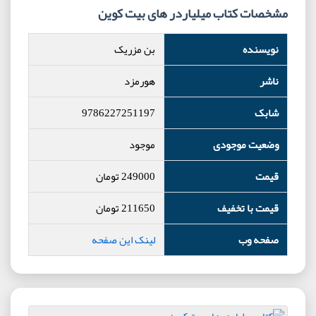
مشخصات کتاب میلیاردر های بیت کوین
نویسنده
بن مزریک
ناشر
هورمزد
شابک
9786227251197
وضعیت موجودی
موجود
قیمت
249000
تومان
قیمت با تخفیف
211650
تومان
صفحه وب
لینک این صفحه