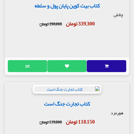
کتاب بیت کوین پایان پول و سلطه
چالش
339,300 تومان
390,000 تومان
کتاب تجارت جنگ است
هورمزد
118,150 تومان
139,000 تومان