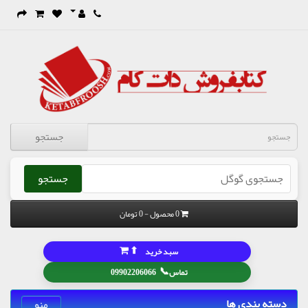
جستجو
جستجو
0 محصول - 0 تومان
⬆
سبد خرید
📞
تماس
09902206066
دسته بندی ها
منو