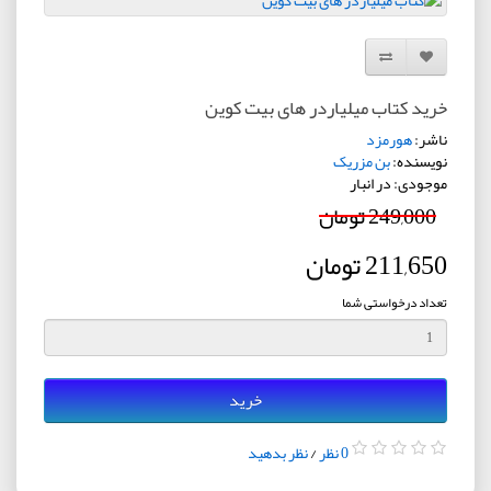
افزودن به لیست دلخواه
مقایسه این محصول
خرید کتاب میلیاردر های بیت کوین
ناشر:
هورمزد
نویسنده:
بن مزریک
موجودی: در انبار
249,000 تومان
211,650 تومان
تعداد درخواستی شما
خرید
0 نظر
/
نظر بدهید