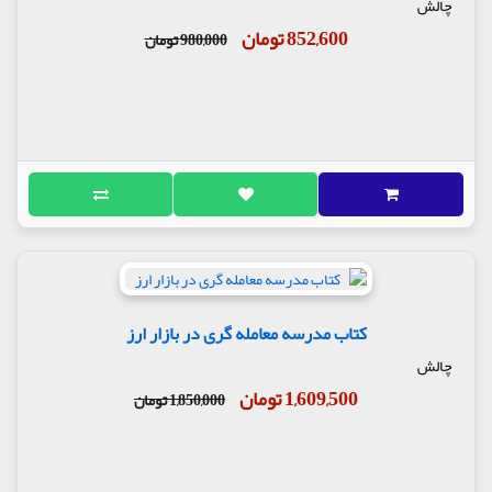
چالش
852,600 تومان
980,000 تومان
کتاب مدرسه معامله گری در بازار ارز
چالش
1,609,500 تومان
1,850,000 تومان