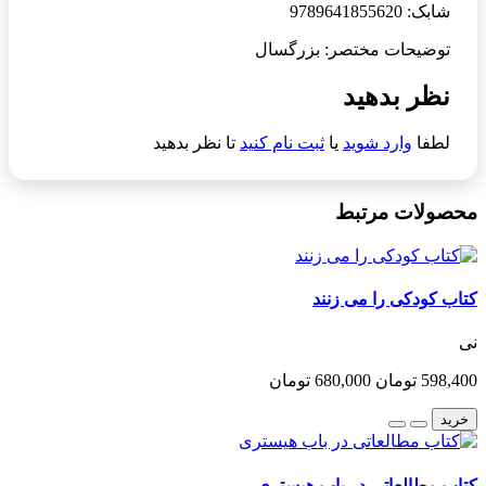
شابک: 9789641855620
توضیحات مختصر: بزرگسال
نظر بدهید
لطفا
وارد شوید
یا
ثبت نام کنید
تا نظر بدهید
محصولات مرتبط
کتاب کودکی را می زنند
نی
598,400 تومان
680,000 تومان
خرید
کتاب مطالعاتی در باب هیستری