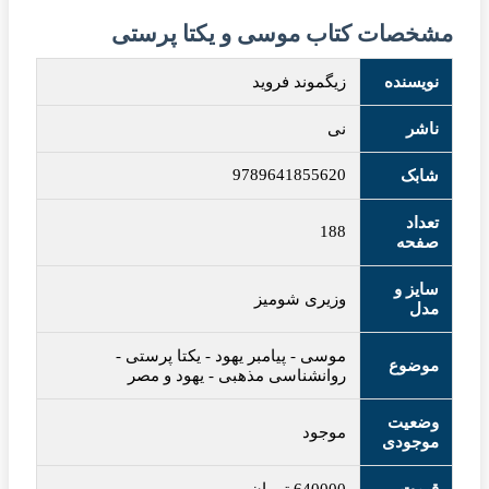
مشخصات کتاب موسی و یکتا پرستی
نویسنده
زیگموند فروید
ناشر
نی
9789641855620
شابک
تعداد
188
صفحه
سایز و
وزیری شومیز
مدل
موسی
-
پیامبر یهود
-
یکتا پرستی
-
موضوع
روانشناسی مذهبی
-
یهود و مصر
وضعیت
موجود
موجودی