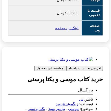
قیمت
640000
تومان
قیمت با
563200
تومان
تخفیف
صفحه
لینک این صفحه
وب
افزودن به لیست دلخواه
مقایسه این محصول
خرید کتاب موسی و یکتا پرستی
بزرگسال
ناشر:
نی
نویسنده:
زیگموند فروید
موضوع:
موسی
-
پیامبر یهود
-
یکتا پرستی
-