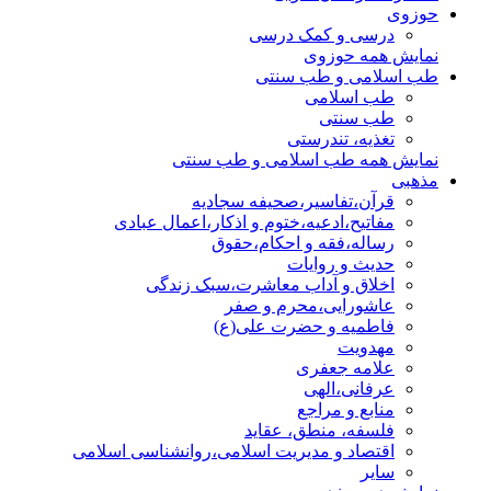
حوزوی
درسی و کمک درسی
نمایش همه حوزوی
طب اسلامی و طب سنتی
طب اسلامی
طب سنتی
تغذیه، تندرستی
نمایش همه طب اسلامی و طب سنتی
مذهبی
قرآن،تفاسیر،صحیفه سجادیه
مفاتیح،ادعیه،ختوم و اذکار،اعمال عبادی
رساله،فقه و احکام،حقوق
حدیث و روایات
اخلاق و آداب معاشرت،سبک زندگی
عاشورایی،محرم و صفر
فاطمیه و حضرت علی(ع)
مهدویت
علامه جعفری
عرفانی،الهی
منابع و مراجع
فلسفه، منطق، عقاید
اقتصاد و مدیریت اسلامی،روانشناسی اسلامی
سایر