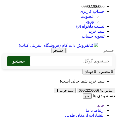
09902206066
حساب کاربری
عضویت
ورود
لیست دلخواه (0)
سبد خرید
تسویه حساب
جستجو
جستجو
0 محصول - 0 تومان
سبد خرید شما خالی است!
تماس
📞
09902206066
سبد خرید
⬆
دسته بندی ها
منو
خانه
ارتباط با ما
انتشارات ارمغان طوبی