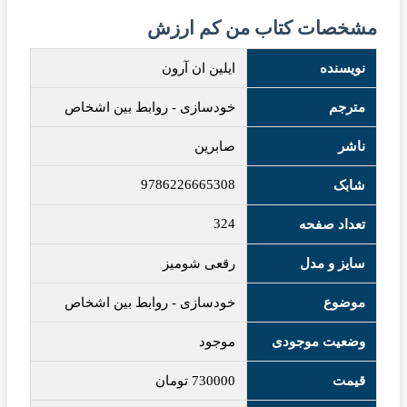
مشخصات کتاب من کم ارزش
نویسنده
ایلین ان آرون
مترجم
خودسازی - روابط بین اشخاص
ناشر
صابرین
9786226665308
شابک
324
تعداد صفحه
سایز و مدل
رقعی شومیز
موضوع
خودسازی
-
روابط بین اشخاص
وضعیت موجودی
موجود
قیمت
730000
تومان