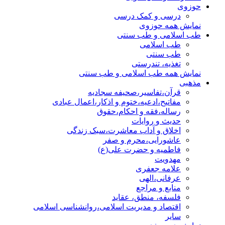
حوزوی
درسی و کمک درسی
نمایش همه حوزوی
طب اسلامی و طب سنتی
طب اسلامی
طب سنتی
تغذیه، تندرستی
نمایش همه طب اسلامی و طب سنتی
مذهبی
قرآن،تفاسیر،صحیفه سجادیه
مفاتیح،ادعیه،ختوم و اذکار،اعمال عبادی
رساله،فقه و احکام،حقوق
حدیث و روایات
اخلاق و آداب معاشرت،سبک زندگی
عاشورایی،محرم و صفر
فاطمیه و حضرت علی(ع)
مهدویت
علامه جعفری
عرفانی،الهی
منابع و مراجع
فلسفه، منطق، عقاید
اقتصاد و مدیریت اسلامی،روانشناسی اسلامی
سایر