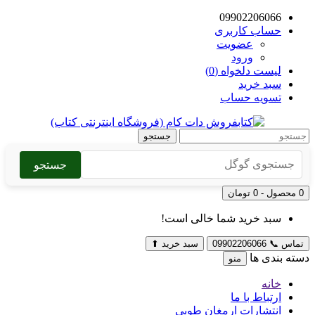
09902206066
حساب کاربری
عضویت
ورود
لیست دلخواه (0)
سبد خرید
تسویه حساب
جستجو
جستجو
0 محصول - 0 تومان
سبد خرید شما خالی است!
تماس
📞
09902206066
سبد خرید
⬆
دسته بندی ها
منو
خانه
ارتباط با ما
انتشارات ارمغان طوبی