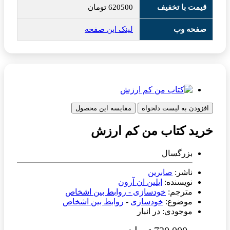
قیمت با تخفیف
620500
تومان
صفحه وب
لینک این صفحه
افزودن به لیست دلخواه
مقایسه این محصول
خرید کتاب من کم ارزش
بزرگسال
ناشر:
صابرین
نویسنده:
ایلین ان آرون
مترجم:
خودسازی - روابط بین اشخاص
موضوع:
خودسازی
-
روابط بین اشخاص
موجودی: در انبار