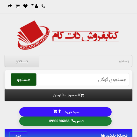
جستجو
جستجو
0 محصول - 0 تومان
⬆
سبد خرید
📞
تماس
09902206066
دسته بندی ها
منو