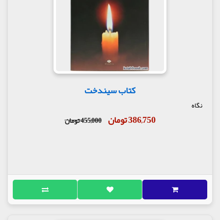
کتاب سیندخت
نگاه
386,750 تومان
455,000 تومان