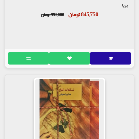
یوپا
845,750 تومان
995,000 تومان