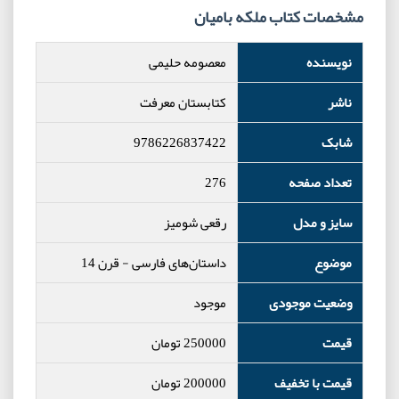
مشخصات کتاب ملکه بامیان
نویسنده
معصومه حلیمی
ناشر
کتابستان معرفت
شابک
9786226837422
تعداد صفحه
276
سایز و مدل
رقعی شومیز
موضوع
داستان‌های فارسی
-
قرن 14
وضعیت موجودی
موجود
قیمت
250000
تومان
قیمت با تخفیف
200000
تومان