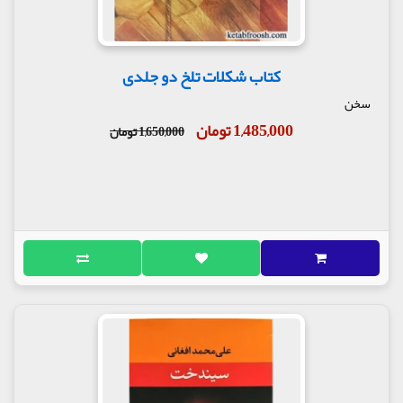
کتاب شکلات تلخ دو جلدی
سخن
1,485,000 تومان
1,650,000 تومان