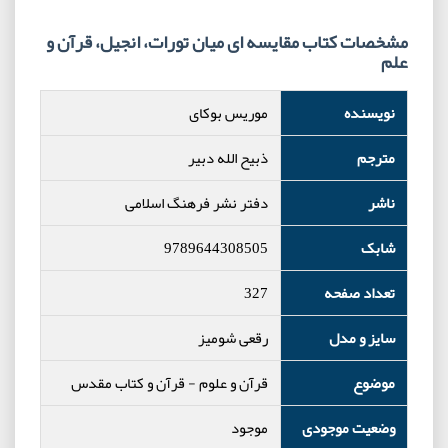
مشخصات کتاب مقایسه ای میان تورات، انجیل، قرآن و
علم
نویسنده
موریس بوکای
مترجم
ذبیح الله دبیر
ناشر
دفتر نشر فرهنگ اسلامی
شابک
9789644308505
تعداد صفحه
327
سایز و مدل
رقعی شومیز
موضوع
قرآن و علوم
-
قرآن و کتاب مقدس
وضعیت موجودی
موجود