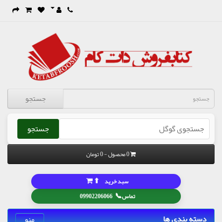
جستجو
جستجو
0 محصول - 0 تومان
⬆
سبد خرید
📞
تماس
09902206066
دسته بندی ها
منو