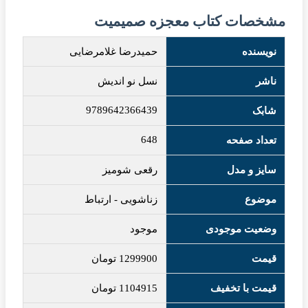
مشخصات کتاب معجزه صمیمیت
نویسنده
حمیدرضا غلامرضایی
ناشر
نسل نو اندیش
9789642366439
شابک
648
تعداد صفحه
سایز و مدل
رقعی شومیز
موضوع
زناشویی
-
ارتباط
وضعیت موجودی
موجود
قیمت
1299900
تومان
قیمت با تخفیف
1104915
تومان