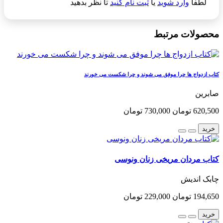
لطفا
وارد شوید
یا
ثبت نام کنید
تا نظر بدهید
محصولات مرتبط
کتاب ازدواج ها چرا موفق می شوند و چرا شکست می خورند
صابرین
620,500 تومان
730,000 تومان
خرید
کتاب مردان مریخی زنان ونوسی
چابک اندیش
194,650 تومان
229,000 تومان
خرید