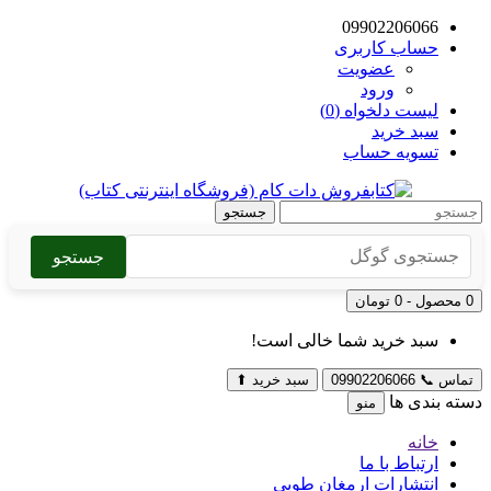
09902206066
حساب کاربری
عضویت
ورود
لیست دلخواه (0)
سبد خرید
تسویه حساب
جستجو
جستجو
0 محصول - 0 تومان
سبد خرید شما خالی است!
تماس
📞
09902206066
سبد خرید
⬆
دسته بندی ها
منو
خانه
ارتباط با ما
انتشارات ارمغان طوبی