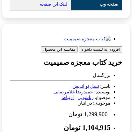
صفحه وب
لینک این صفحه
افزودن به لیست دلخواه
مقایسه این محصول
خرید کتاب معجزه صمیمیت
بزرگسال
ناشر:
نسل نو اندیش
نویسنده:
حمیدرضا غلامرضایی
موضوع:
زناشویی
-
ارتباط
موجودی: در انبار
1,299,900 تومان
1,104,915 تومان