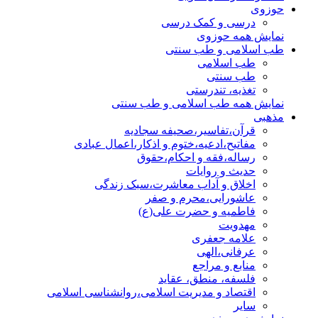
حوزوی
درسی و کمک درسی
نمایش همه حوزوی
طب اسلامی و طب سنتی
طب اسلامی
طب سنتی
تغذیه، تندرستی
نمایش همه طب اسلامی و طب سنتی
مذهبی
قرآن،تفاسیر،صحیفه سجادیه
مفاتیح،ادعیه،ختوم و اذکار،اعمال عبادی
رساله،فقه و احکام،حقوق
حدیث و روایات
اخلاق و آداب معاشرت،سبک زندگی
عاشورایی،محرم و صفر
فاطمیه و حضرت علی(ع)
مهدویت
علامه جعفری
عرفانی،الهی
منابع و مراجع
فلسفه، منطق، عقاید
اقتصاد و مدیریت اسلامی،روانشناسی اسلامی
سایر