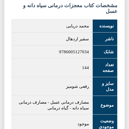
مشخصات کتاب معجزات درمانی سیاه دانه و
عسل
نویسنده
محمد دریایی
ناشر
سفیر اردهال
شابک
9786005127034
تعداد
144
صفحه
سایز و
رقعی شومیز
مدل
مصارف درمانی عسل
-
مصارف درمانی
موضوع
سیاه دانه
-
گیاه درمانی
وضعیت
موجود
موجودی