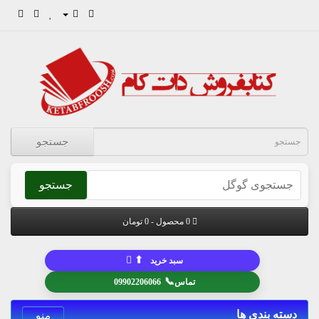
جستجو
جستجو
0 محصول - 0 تومان
⬆
سبد خرید
📞
تماس
09902206066
دسته بندی ها
منو