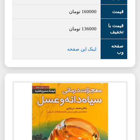
قیمت
160000
تومان
قیمت با
136000
تومان
تخفیف
صفحه
لینک این صفحه
وب