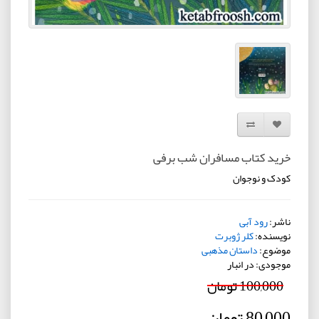
افزودن به لیست دلخواه
مقایسه این محصول
خرید کتاب مسافران شب برفی
کودک و نوجوان
ناشر:
رود آبی
نویسنده:
کلر ژوبرت
موضوع:
داستان مذهبی
موجودی: در انبار
100,000 تومان
80,000 تومان