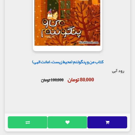
کتاب من و پنگوئنم (محیط زیست، امانت الهی)
رود آبی
80,000 تومان
100,000 تومان