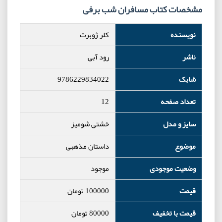
مشخصات کتاب مسافران شب برفی
نویسنده
کلر ژوبرت
ناشر
رود آبی
شابک
9786229834022
تعداد صفحه
12
سایز و مدل
خشتی شومیز
موضوع
داستان مذهبی
وضعیت موجودی
موجود
قیمت
100000
تومان
قیمت با تخفیف
80000
تومان