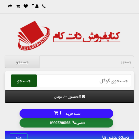
جستجو
جستجو
0 محصول - 0 تومان
⬆
سبد خرید
📞
تماس
09902206066
دسته بندی ها
منو