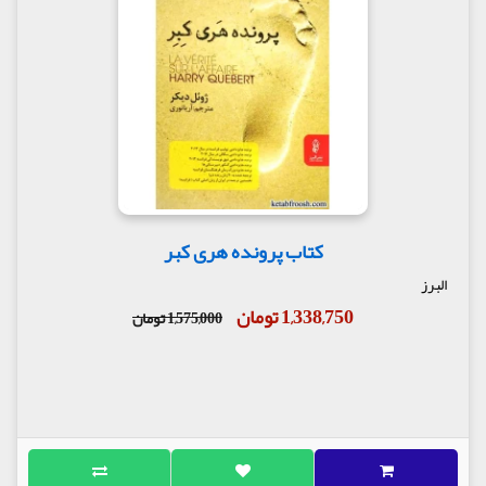
کتاب پرونده هری کبر
البرز
1,338,750 تومان
1,575,000 تومان