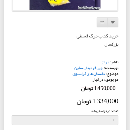
افزودن به لیست دلخواه
مقایسه این محصول
خرید کتاب مرگ قسطی
بزرگسال
ناشر:
مرکز
نویسنده:
لویی فردینان سلین
موضوع:
داستان های فرانسوی
موجودی: در انبار
1,450,000 تومان
1,334,000 تومان
تعداد درخواستی شما