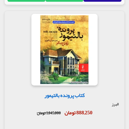
کتاب پرونده بالتیمور
البرز
888,250 تومان
1,045,000 تومان