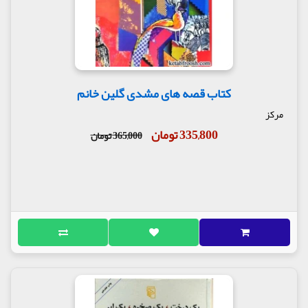
کتاب قصه های مشدی گلین خانم
مرکز
335,800 تومان
365,000 تومان