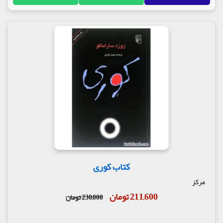
کتاب کوری
مرکز
211,600 تومان
230,000 تومان