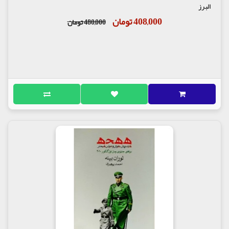
البرز
408,000 تومان
480,000 تومان