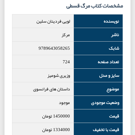
مشخصات کتاب مرگ قسطی
نویسنده
لویی فردینان سلین
ناشر
مرکز
شابک
9789643058265
تعداد صفحه
724
سایز و مدل
وزیری شومیز
موضوع
داستان های فرانسوی
وضعیت موجودی
موجود
قیمت
1450000
تومان
قیمت با تخفیف
1334000
تومان