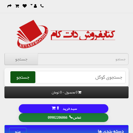
جستجو
جستجو
0 محصول - 0 تومان
⬆
سبد خرید
📞
تماس
09902206066
دسته بندی ها
منو