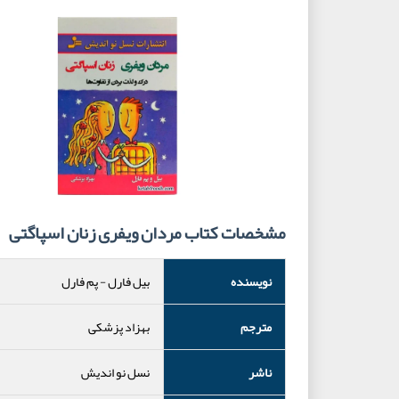
مشخصات کتاب مردان ویفری زنان اسپاگتی
نویسنده
بیل فارل
-
پم فارل
مترجم
بهزاد پزشکی
ناشر
نسل نو اندیش