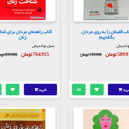
اب قلبمان را به روی مردان
کتاب راهنمای مردان برای شن
بگشاییم
زنان
 اندیش
نسل نو اندیش
509 تومان
764,915 تومان
599,900 تومان
899,900 تومان
رید
خرید