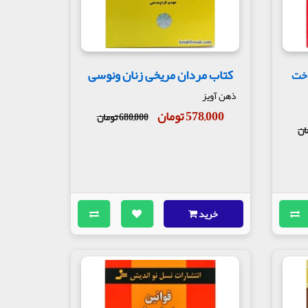
کتاب مردان مریخی زنان ونوسی
اخت
ذهن آویز
578,000 تومان
680,000 تومان
خرید