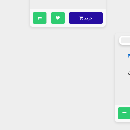
خرید
م