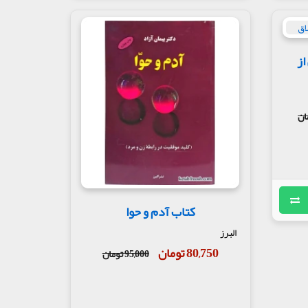
از
کتاب آدم و حوا
البرز
80,750 تومان
95,000 تومان