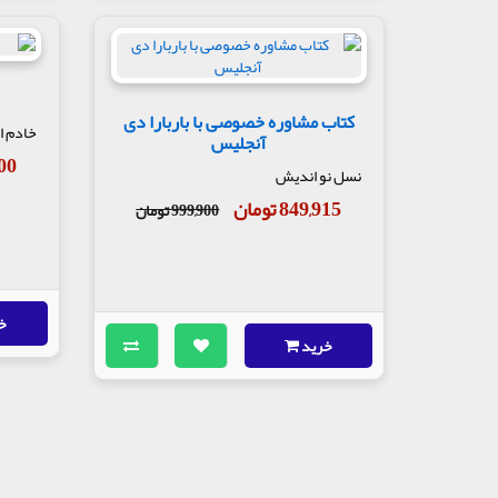
کتاب مشاوره خصوصی با باربارا دی
خادم ا
آنجلیس
,000
نسل نو اندیش
849,915 تومان
999,900 تومان
خ
خرید