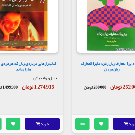
ایرة المعارف زبان زنان : دایرة المعارف
کتاب رازهایی درباره ی زنان که هر مردی ب
زبان مردان
ها را بداند
نسل نو اندیش
252 تومان
1,274,915 تومان
280,000 تومان
1,499,900 تومان
رید
خرید