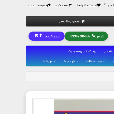
ربری
لیست دلخواه (0)
سبد خرید
تسویه حساب
0 محصول - 0 تومان
⬆
📞
سبد خرید
تماس
09902206066
 مقدس
روانشناسی و مدیریت
تمام محصولات
درباره ی ما
تماس با ما