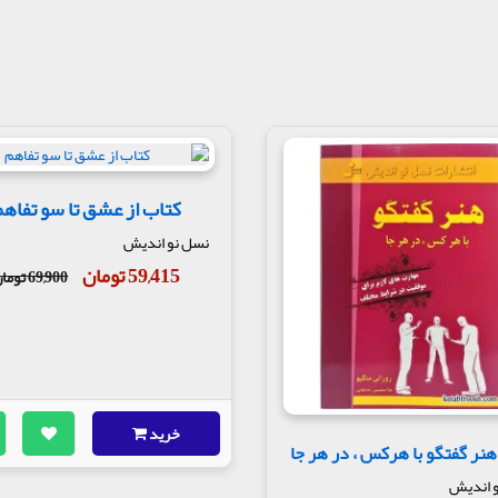
کتاب از عشق تا سو تفاه
نسل نو اندیش
59,415 تومان
69,900 تومان
خرید
هنر گفتگو با هرکس ، در هر جا
 اندیش