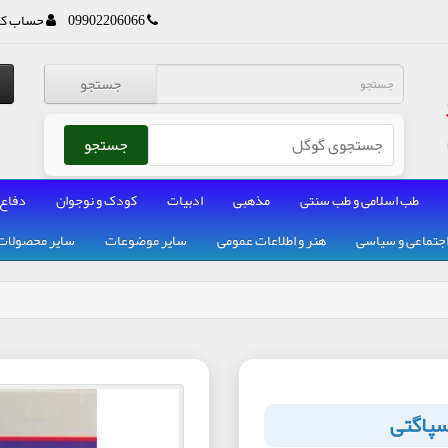
09902206066
حساب کا
جستجو
جستجو
طب اسلامی و طب سنتی
مذهبی
ادبیات
کودک و نوجوان
دفاع
جتماعی و سیاسی
هنر و اطلاعات عمومی
سایر موضوعات
سایر محصولات
سپاگتی