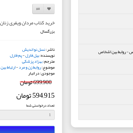
افزودن به لیست دلخواه
مقایسه این محصول
خرید کتاب مردان ویفری زنان
بزرگسال
ناشر:
نسل نو اندیش
اص
-
روابط بین اشخاص
نویسنده:
بیل فارل
-
پم فارل
مترجم:
بهزاد پزشکی
موضوع:
روابط زن و مرد
-
ارتباط بی
موجودی: در انبار
699,900 تومان
594,915 تومان
تعداد درخواستی شما