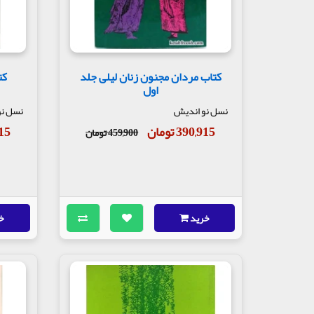
کتاب مردان مجنون زنان لیلی جلد
کت
اول
نسل نو اندیش
نسل نو
390,915 تومان
,915
459,900 تومان
خرید
خ