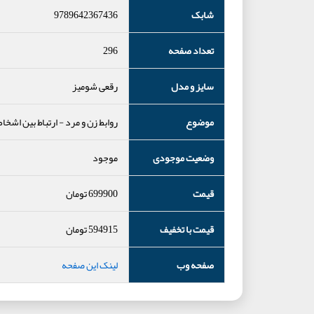
شابک
9789642367436
تعداد صفحه
296
سایز و مدل
رقعی شومیز
موضوع
روابط زن و مرد
-
ارتباط بین اشخ
وضعیت موجودی
موجود
قیمت
699900
تومان
قیمت با تخفیف
594915
تومان
صفحه وب
لینک این صفحه