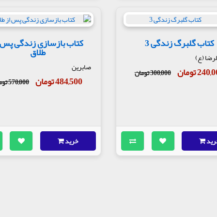
کتاب گلبرگ زندگی 3
کتاب بازسازی زندگی پس 
طلاق
لرضا (ع)
صابرین
240 تومان
300,000 تومان
484,500 تومان
570,000 تومان
رید
خرید