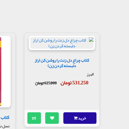
کتاب چراغ دل زنت را روشن کن (راز
دلبسته کردن زن)
البرز
531,250 تومان
625,000 تومان
کتاب 
خرید
نسل نو