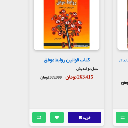
کتاب قوانین روابط موفق
اید آن
نسل نو اندیش
263,415 تومان
309,900 تومان
خرید