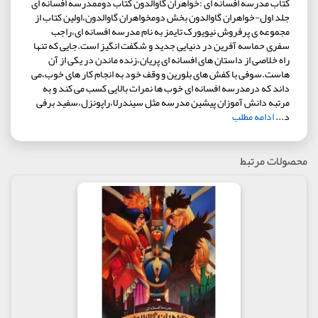
کتاب مدرسه افسانه ای :خواهران گاوالدون کتاب دوممدرسه افسانه ای
جلد اول-خواهران گاوالدون بخش دومخواهران گاوالدون،اولین کتاب از
مجموعه ی پرفروش نیویورک تایمز به نام مدرسه افسانه ای،راجب
سفری حماسه آفرین در دنیایی جدید و شگفت انگیز است.جایی که تنها
راه خلاصی از داستان های افسانه ای پریان،زنده ماندن در یکی از آن
هاست.سوفی با کفش های بلورین و وقف خود به انجام کار های خوب،می
داند که درمدرسه افسانه ای خوب ها نمرات بالایی کسب می کند و به
مرتبه دانش آموزان پیشین مدرسه مثل سیندرلا،راپونزل،سفید برفی
د...
ادامه مطلب
محصولات مرتبط