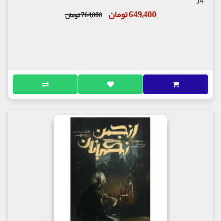
649,400 تومان
764,000 تومان