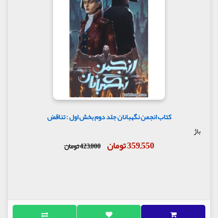
کتاب انجمن نگهبانان جلد دوم بخش اول : تناقض
باژ
359,550 تومان
423,000 تومان