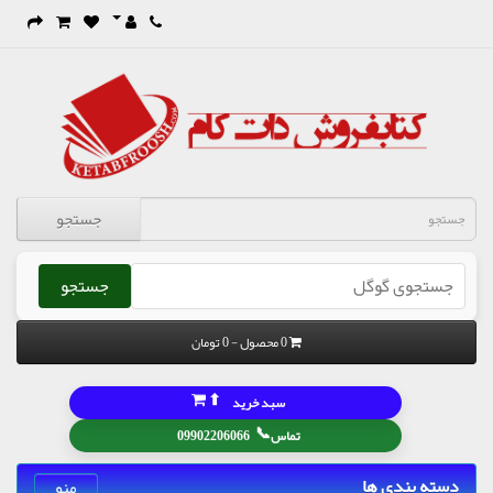
جستجو
جستجو
0 محصول - 0 تومان
⬆
سبد خرید
📞
تماس
09902206066
دسته بندی ها
منو