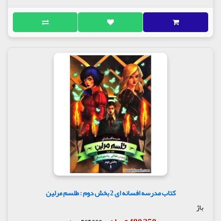
کتاب مدرسه افسانه ای 2 بخش دوم : طلسم مرلین
باژ