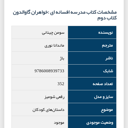
مشخصات کتاب مدرسه افسانه ای :خواهران گاوالدون
کتاب دوم
نویسنده
سومن چینانی
مترجم
ماندانا نوری
ناشر
باژ
شابک
9786008939733
تعداد صفحه
352
سایز و مدل
رقعی شومیز
موضوع
داستان‌های کودکان
وضعیت موجودی
موجود