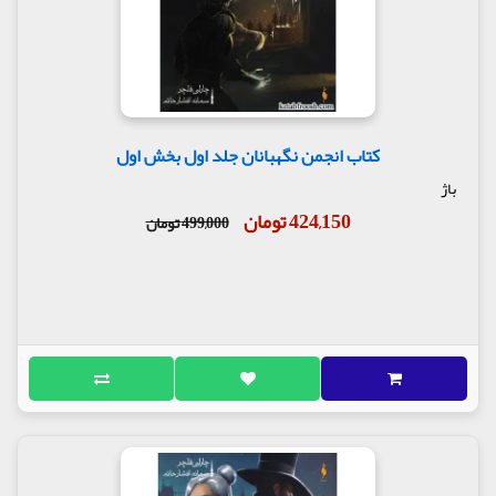
کتاب انجمن نگهبانان جلد اول بخش اول
باژ
424,150 تومان
499,000 تومان