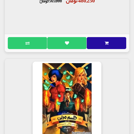
480,250 تومان
565,000 تومان