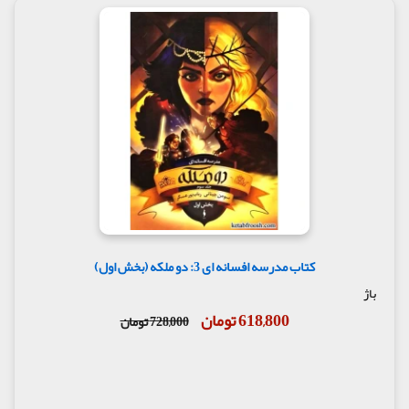
کتاب مدرسه افسانه ای 3: دو ملکه (بخش اول)
باژ
618,800 تومان
728,000 تومان