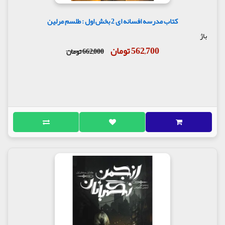
کتاب مدرسه افسانه ای 2 بخش اول : طلسم مرلین
باژ
562,700 تومان
662,000 تومان