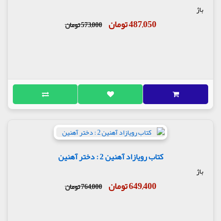
باژ
487,050 تومان
573,000 تومان
کتاب رویازاد آهنین 2 : دختر آهنین
باژ
649,400 تومان
764,000 تومان