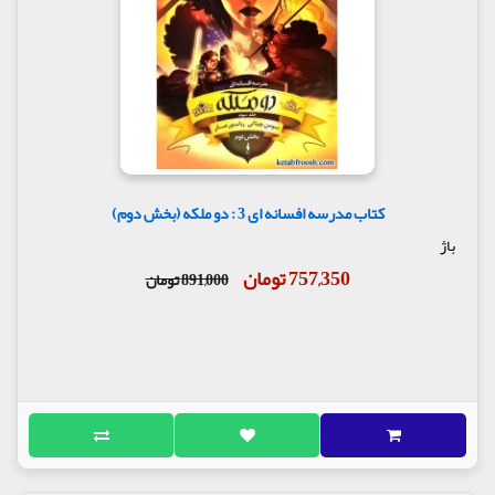
کتاب مدرسه افسانه ای 3 : دو ملکه (بخش دوم)
باژ
757,350 تومان
891,000 تومان