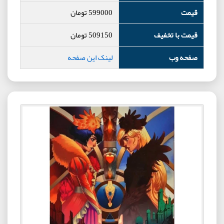
قیمت
599000
تومان
قیمت با تخفیف
509150
تومان
صفحه وب
لینک این صفحه