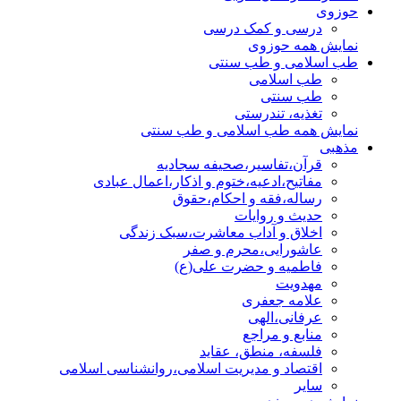
حوزوی
درسی و کمک درسی
نمایش همه حوزوی
طب اسلامی و طب سنتی
طب اسلامی
طب سنتی
تغذیه، تندرستی
نمایش همه طب اسلامی و طب سنتی
مذهبی
قرآن،تفاسیر،صحیفه سجادیه
مفاتیح،ادعیه،ختوم و اذکار،اعمال عبادی
رساله،فقه و احکام،حقوق
حدیث و روایات
اخلاق و آداب معاشرت،سبک زندگی
عاشورایی،محرم و صفر
فاطمیه و حضرت علی(ع)
مهدویت
علامه جعفری
عرفانی،الهی
منابع و مراجع
فلسفه، منطق، عقاید
اقتصاد و مدیریت اسلامی،روانشناسی اسلامی
سایر