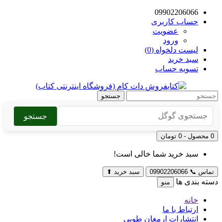
09902206066
حساب کاربری
عضویت
ورود
لیست دلخواه (0)
سبد خرید
تسویه حساب
جستجو
جستجو
0 محصول - 0 تومان
سبد خرید شما خالی است!
تماس
📞
09902206066
سبد خرید
⬆
دسته بندی ها
منو
خانه
ارتباط با ما
انتشارات ارمغان طوبی