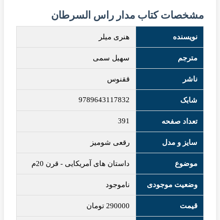
مشخصات کتاب مدار راس السرطان
نویسنده
هنری میلر
مترجم
سهیل سمی
ناشر
ققنوس
9789643117832
شابک
391
تعداد صفحه
سایز و مدل
رقعی شومیز
موضوع
داستان های آمریکایی
-
قرن 20م
وضعیت موجودی
ناموجود
قیمت
290000
تومان