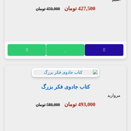
427,500 تومان
450,000 تومان
کتاب جادوی فکر بزرگ
مروارید
493,000 تومان
580,000 تومان