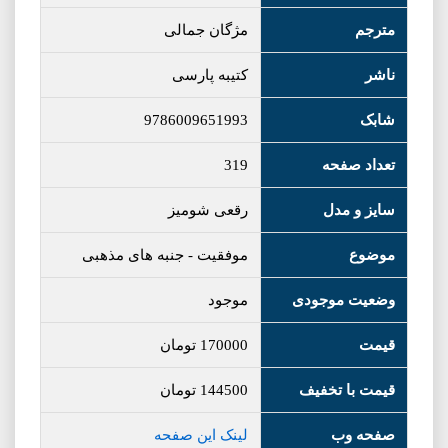
مترجم
مژگان جمالی
ناشر
کتیبه پارسی
شابک
9786009651993
تعداد صفحه
319
سایز و مدل
رقعی شومیز
موضوع
موفقیت
-
جنبه های مذهبی
وضعیت موجودی
موجود
قیمت
170000
تومان
قیمت با تخفیف
144500
تومان
صفحه وب
لینک این صفحه