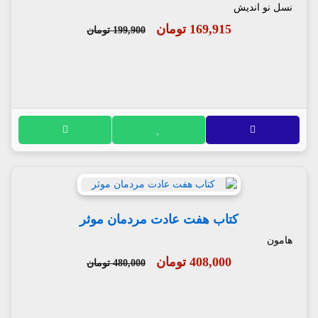
نسل نو اندیش
169,915 تومان
199,900 تومان
کتاب هفت عادت مردمان موثر
هامون
408,000 تومان
480,000 تومان