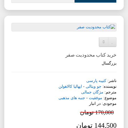
افزودن به لیست دلخواه
مقایسه این محصول
خرید کتاب محدودیت صفر
بزرگسال
ناشر:
کتیبه پارسی
نویسنده:
جو ویتالی
-
ایهالیا کالاهولن
مترجم:
مژگان جمالی
موضوع:
موفقیت
-
جنبه های مذهبی
موجودی: در انبار
170,000 تومان
144,500 تومان