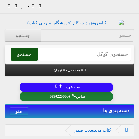
جستجو
جستجو
0 محصول - 0 تومان
⬆
سبد خرید
📞
تماس
09902206066
دسته بندی ها
منو
کتاب محدودیت صفر