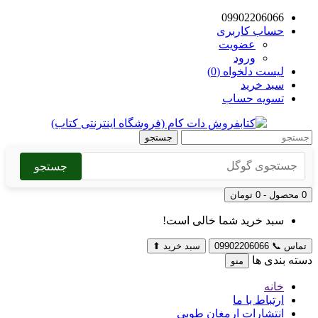
09902206066
حساب کاربری
عضویت
ورود
لیست دلخواه (0)
سبد خرید
تسویه حساب
جستجو
جستجو
0 محصول - 0 تومان
سبد خرید شما خالی است!
تماس
📞
09902206066
سبد خرید
⬆
دسته بندی ها
منو
خانه
ارتباط با ما
انتشارات ارمغان طوبی