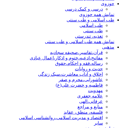
حوزوی
درسی و کمک درسی
نمایش همه حوزوی
طب اسلامی و طب سنتی
طب اسلامی
طب سنتی
تغذیه، تندرستی
نمایش همه طب اسلامی و طب سنتی
مذهبی
قرآن،تفاسیر،صحیفه سجادیه
مفاتیح،ادعیه،ختوم و اذکار،اعمال عبادی
رساله،فقه و احکام،حقوق
حدیث و روایات
اخلاق و آداب معاشرت،سبک زندگی
عاشورایی،محرم و صفر
فاطمیه و حضرت علی(ع)
مهدویت
علامه جعفری
عرفانی،الهی
منابع و مراجع
فلسفه، منطق، عقاید
اقتصاد و مدیریت اسلامی،روانشناسی اسلامی
سایر