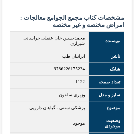
مشخصات کتاب مجمع الجوامع معالجات :
امراض مختصه و غیر مختصه
محمدحسین خان عقیلی خراسانی
نویسنده
شیرازی
ناشر
ایرانیان طب
9786226175234
شابک
1122
تعداد صفحه
سایز و مدل
وزیری سلفون
موضوع
پزشکی سنتی
-
گیاهان دارویی
وضعیت
موجود
موجودی