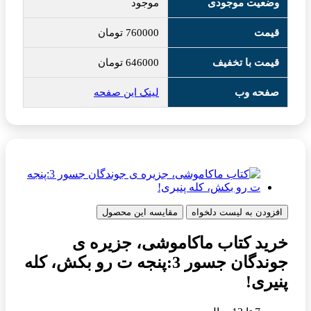
وضعیت موجودی
موجود
قیمت
760000
تومان
قیمت با تخفیف
646000
تومان
صفحه وب
لینک این صفحه
افزودن به لیست دلخواه
مقایسه این محصول
خرید کتاب ماکاموشی، جزیره ی
جوندگان جسور 3:پنجه ت رو بکش، کله
پنیری!