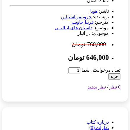
7 تا 13 سال
ناشر:
هوپا
نویسنده:
جرونیمو استیلتن
مترجم:
فریبا چاوشی
موضوع:
داستان های ایتالیایی
موجودی: در انبار
760,000 تومان
646,000 تومان
تعداد درخواستی شما
خرید
0 نظر
/
نظر بدهید
درباره کتاب
نظرات (0)