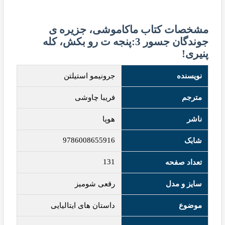
مشخصات کتاب ماکاموشی، جزیره ی
جوندگان جسور 3:پنجه ت رو بکش، کله
پنیری!
نویسنده
جرونیمو استیلتن
مترجم
فریبا چاوشی
ناشر
هوپا
9786008655916
شابک
131
تعداد صفحه
سایز و مدل
رقعی شومیز
موضوع
داستان های ایتالیایی