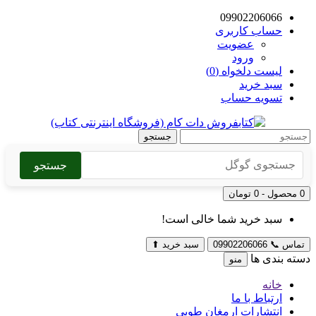
09902206066
حساب کاربری
عضویت
ورود
لیست دلخواه (0)
سبد خرید
تسویه حساب
جستجو
جستجو
0 محصول - 0 تومان
سبد خرید شما خالی است!
تماس
📞
09902206066
سبد خرید
⬆
دسته بندی ها
منو
خانه
ارتباط با ما
انتشارات ارمغان طوبی