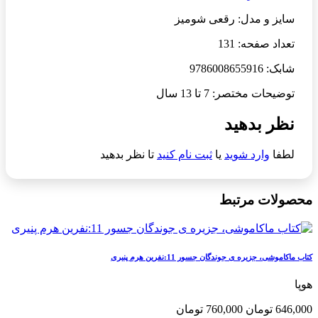
سایز و مدل: رقعی شومیز
تعداد صفحه: 131
شابک: 9786008655916
توضیحات مختصر: 7 تا 13 سال
نظر بدهید
لطفا
وارد شوید
یا
ثبت نام کنید
تا نظر بدهید
محصولات مرتبط
کتاب ماکاموشی، جزیره ی جوندگان جسور 11:نفرین هرم پنیری
هوپا
646,000 تومان
760,000 تومان