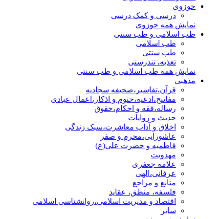
حوزوی
درسی و کمک درسی
نمایش همه حوزوی
طب اسلامی و طب سنتی
طب اسلامی
طب سنتی
تغذیه، تندرستی
نمایش همه طب اسلامی و طب سنتی
مذهبی
قرآن،تفاسیر،صحیفه سجادیه
مفاتیح،ادعیه،ختوم و اذکار،اعمال عبادی
رساله،فقه و احکام،حقوق
حدیث و روایات
اخلاق و آداب معاشرت،سبک زندگی
عاشورایی،محرم و صفر
فاطمیه و حضرت علی(ع)
مهدویت
علامه جعفری
عرفانی،الهی
منابع و مراجع
فلسفه، منطق، عقاید
اقتصاد و مدیریت اسلامی،روانشناسی اسلامی
سایر