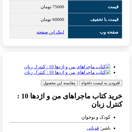
قیمت
75000
تومان
قیمت با تخفیف
60000
تومان
صفحه وب
لینک این صفحه
افزودن به لیست دلخواه
مقایسه این محصول
خرید کتاب ماجراهای من و اژدها 10 :
کنترل زبان
کودک و نوجوان
ناشر:
قدیانی