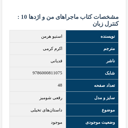
مشخصات کتاب ماجراهای من و اژدها 10 :
کنترل زبان
نویسنده
استیو هرمن
مترجم
اکرم کرمی
ناشر
قدیانی
9786000811075
شابک
48
تعداد صفحه
سایز و مدل
رقعی شومیز
موضوع
داستان‌های تخیلی
وضعیت موجودی
موجود