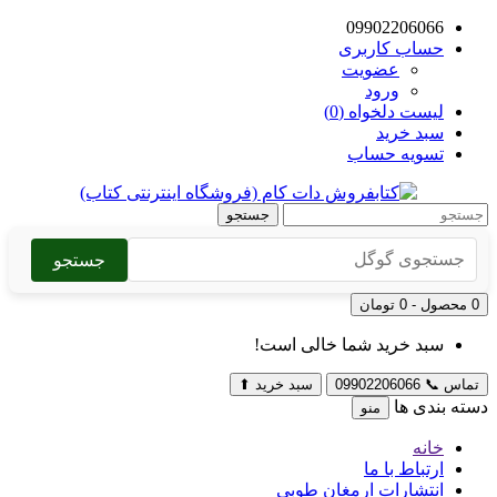
09902206066
حساب کاربری
عضویت
ورود
لیست دلخواه (0)
سبد خرید
تسویه حساب
جستجو
جستجو
0 محصول - 0 تومان
سبد خرید شما خالی است!
تماس
📞
09902206066
سبد خرید
⬆
دسته بندی ها
منو
خانه
ارتباط با ما
انتشارات ارمغان طوبی