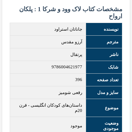
مشخصات کتاب لاک وود و شرکا 1 : پلکان
ارواح
نویسنده
جاناتان استراود
مترجم
آرزو مقدس
ناشر
پرتقال
9786004621977
شابک
396
تعداد صفحه
سایز و مدل
رقعی شومیز
داستان‌های کودکان انگلیسی
-
قرن
موضوع
20م
وضعیت
موجود
موجودی