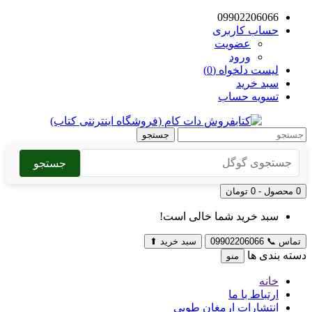
09902206066
حساب کاربری
عضویت
ورود
لیست دلخواه (0)
سبد خرید
تسویه حساب
جستجو
جستجو
0 محصول - 0 تومان
سبد خرید شما خالی است!
تماس
📞
09902206066
سبد خرید
⬆
دسته بندی ها
منو
خانه
ارتباط با ما
انتشارات ارمغان طوبی