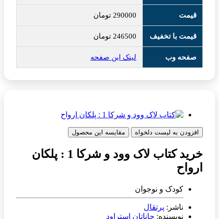
قیمت
290000
تومان
قیمت با تخفیف
246500
تومان
صفحه وب
لینک این صفحه
افزودن به لیست دلخواه
مقایسه این محصول
خرید کتاب لاک وود و شرکا 1 : پلکان
ارواح
کودک و نوجوان
ناشر:
پرتقال
نویسنده:
جاناتان استراود