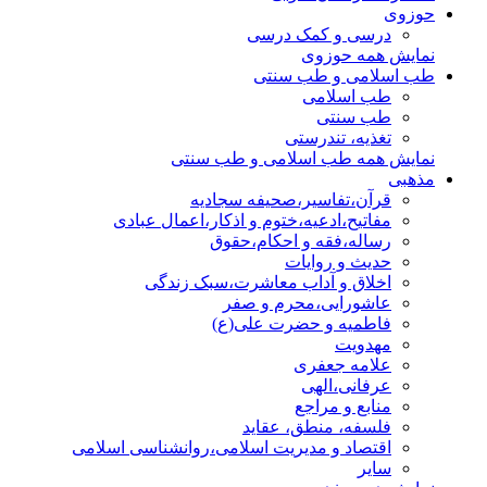
حوزوی
درسی و کمک درسی
نمایش همه حوزوی
طب اسلامی و طب سنتی
طب اسلامی
طب سنتی
تغذیه، تندرستی
نمایش همه طب اسلامی و طب سنتی
مذهبی
قرآن،تفاسیر،صحیفه سجادیه
مفاتیح،ادعیه،ختوم و اذکار،اعمال عبادی
رساله،فقه و احکام،حقوق
حدیث و روایات
اخلاق و آداب معاشرت،سبک زندگی
عاشورایی،محرم و صفر
فاطمیه و حضرت علی(ع)
مهدویت
علامه جعفری
عرفانی،الهی
منابع و مراجع
فلسفه، منطق، عقاید
اقتصاد و مدیریت اسلامی،روانشناسی اسلامی
سایر