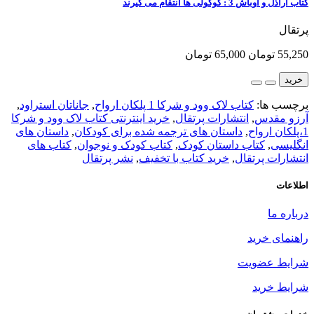
کتاب اراذل و اوباش 3 : گوگولی ها انتقام می گیرند
پرتقال
55,250 تومان
65,000 تومان
خرید
برچسب ها:
کتاب لاک وود و شرکا 1 پلکان ارواح
,
جاناتان استراود
,
آرزو مقدس
,
انتشارات پرتقال
,
خرید اینترنتی کتاب لاک وود و شرکا
1،پلکان ارواح
,
داستان های ترجمه شده برای کودکان
,
داستان های
انگلیسی
,
کتاب داستان کودک
,
کتاب کودک و نوجوان
,
کتاب های
انتشارات پرتقال
,
خرید کتاب با تخفیف
,
نشر پرتقال
اطلاعات
درباره ما
راهنمای خرید
شرایط عضویت
شرایط خرید