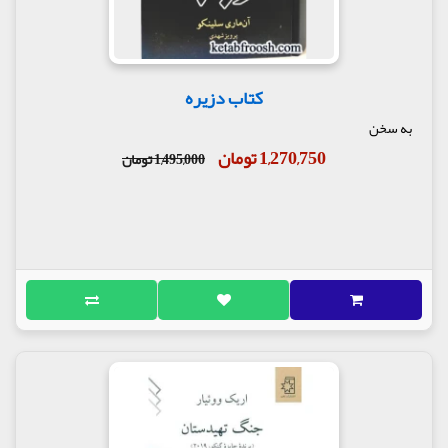
کتاب دزیره
به سخن
1,270,750 تومان
1,495,000 تومان