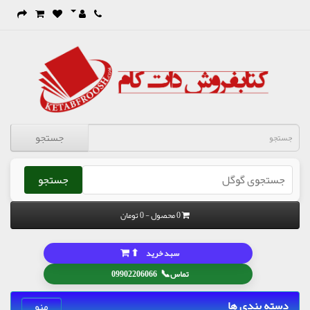
جستجو
جستجو
0 محصول - 0 تومان
⬆
سبد خرید
📞
تماس
09902206066
دسته بندی ها
منو