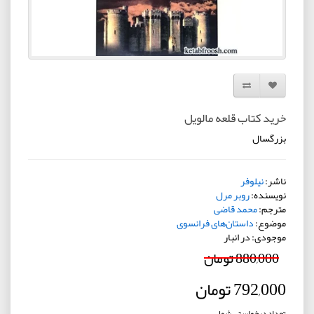
افزودن به لیست دلخواه
مقایسه این محصول
خرید کتاب قلعه مالویل
بزرگسال
ناشر:
نیلوفر
نویسنده:
روبر مرل
مترجم:
محمد قاضی
موضوع:
داستان‌های فرانسوی
موجودی: در انبار
880,000 تومان
792,000 تومان
تعداد درخواستی شما