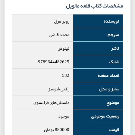
مشخصات کتاب قلعه مالویل
نویسنده
روبر مرل
مترجم
محمد قاضی
ناشر
نیلوفر
شابک
9789644482625
تعداد صفحه
582
سایز و مدل
رقعی شومیز
موضوع
داستان‌های فرانسوی
وضعیت موجودی
موجود
قیمت
880000
تومان