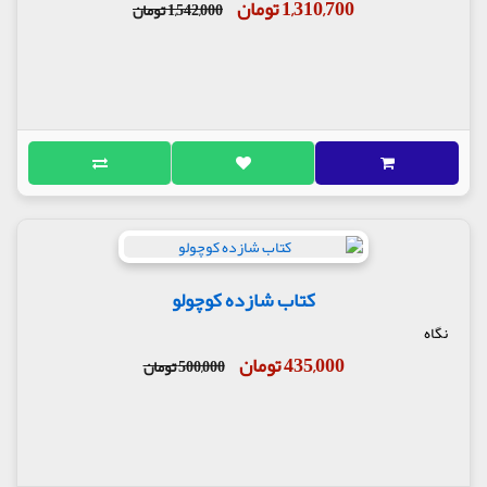
1,310,700 تومان
1,542,000 تومان
کتاب شازده کوچولو
نگاه
435,000 تومان
500,000 تومان