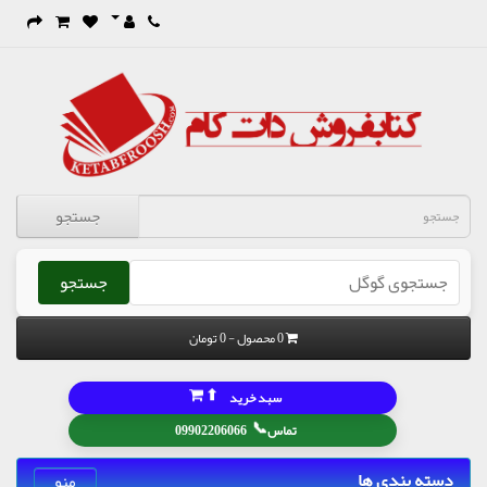
جستجو
جستجو
0 محصول - 0 تومان
⬆
سبد خرید
📞
تماس
09902206066
دسته بندی ها
منو