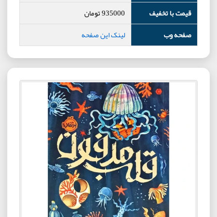
قیمت با تخفیف
935000
تومان
صفحه وب
لینک این صفحه