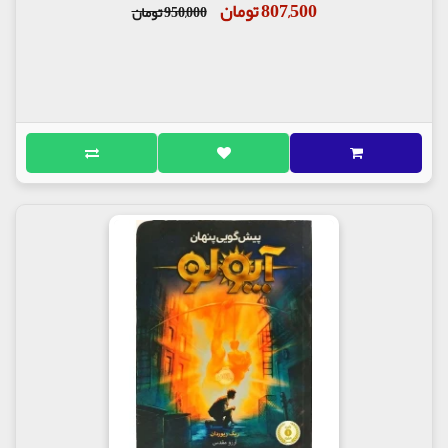
807,500 تومان
950,000 تومان