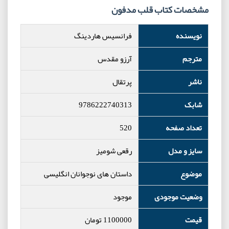
مشخصات کتاب قلب مدفون
نویسنده
فرانسیس هاردینگ
مترجم
آرزو مقدس
ناشر
پرتقال
شابک
9786222740313
تعداد صفحه
520
سایز و مدل
رقعی شومیز
موضوع
داستان های نوجوانان انگلیسی
وضعیت موجودی
موجود
قیمت
1100000
تومان