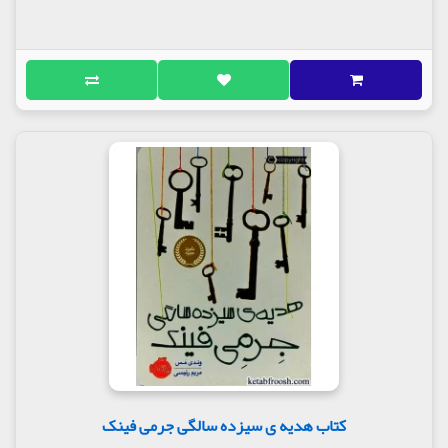
کتاب هدیه ی سیزده سالگی جرمی فینک