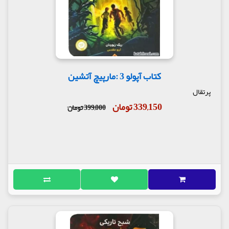
کتاب آپولو 3 :مارپیچ آتشین
پرتقال
339,150 تومان
399,000 تومان