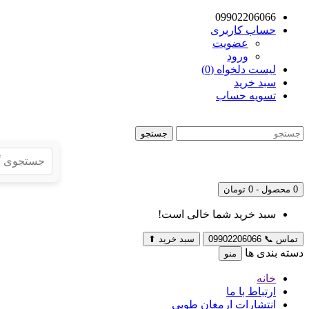
09902206066
حساب کاربری
عضویت
ورود
لیست دلخواه (0)
سبد خرید
تسویه حساب
جستجو
0 محصول - 0 تومان
سبد خرید شما خالی است!
تماس
📞
09902206066
سبد خرید
⬆
دسته بندی ها
منو
خانه
ارتباط با ما
انتشارات ارمغان طوبی