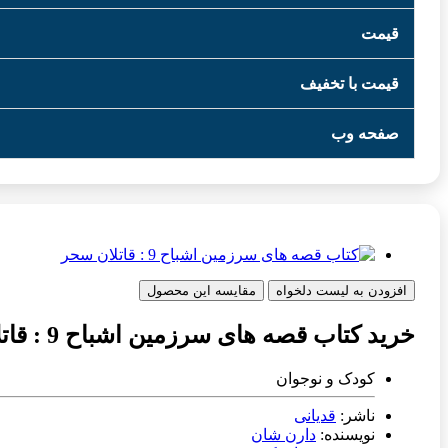
قیمت
قیمت با تخفیف
صفحه وب
افزودن به لیست دلخواه
مقایسه این محصول
خرید کتاب قصه های سرزمین اشباح 9 : قاتلان سحر
کودک و نوجوان
ناشر:
قدیانی
نویسنده:
دارن شان