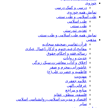
حوزوی
درسی و کمک درسی
نمایش همه حوزوی
طب اسلامی و طب سنتی
طب اسلامی
طب سنتی
تغذیه، تندرستی
نمایش همه طب اسلامی و طب سنتی
مذهبی
قرآن،تفاسیر،صحیفه سجادیه
مفاتیح،ادعیه،ختوم و اذکار،اعمال عبادی
رساله،فقه و احکام،حقوق
حدیث و روایات
اخلاق و آداب معاشرت،سبک زندگی
عاشورایی،محرم و صفر
فاطمیه و حضرت علی(ع)
مهدویت
علامه جعفری
عرفانی،الهی
منابع و مراجع
فلسفه، منطق، عقاید
اقتصاد و مدیریت اسلامی،روانشناسی اسلامی
سایر