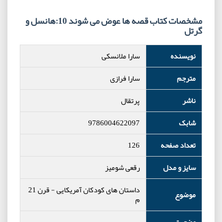
مشخصات کتاب قصه ها عوض می شوند 10:هانسل و
گرتل
نویسنده
سارا ملانسکی
مترجم
سارا فرازی
ناشر
پرتقال
شابک
9786004622097
تعداد صفحه
126
سایز و مدل
رقعی شومیز
داستان های کودکان آمریکایی
-
قرن 21
موضوع
م