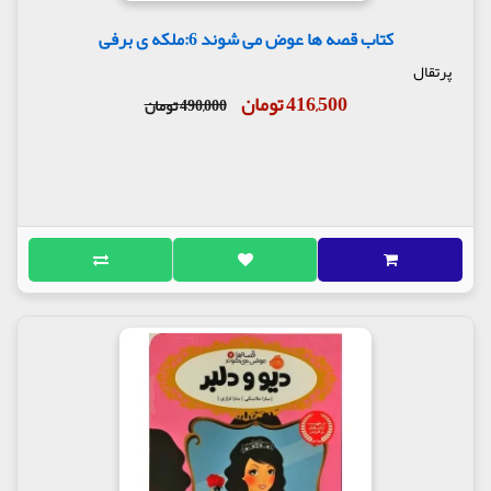
کتاب قصه ها عوض می شوند 6:ملکه ی برفی
پرتقال
416,500 تومان
490,000 تومان