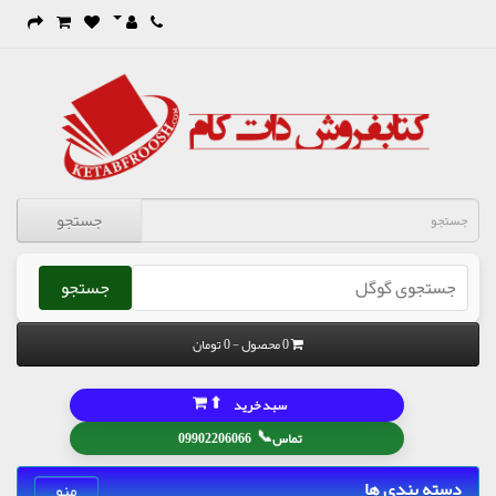
جستجو
جستجو
0 محصول - 0 تومان
⬆
سبد خرید
📞
تماس
09902206066
دسته بندی ها
منو