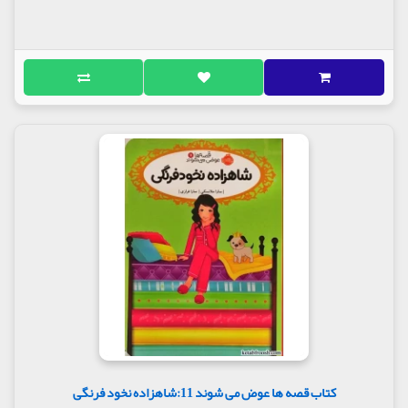
کتاب قصه ها عوض می شوند 11:شاهزاده نخود فرنگی