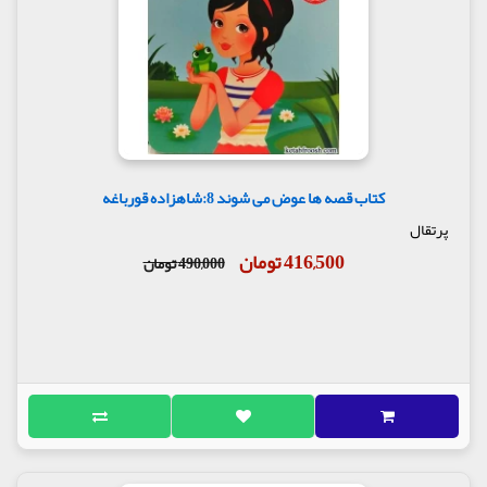
کتاب قصه ها عوض می شوند 8:شاهزاده قورباغه
پرتقال
416,500 تومان
490,000 تومان