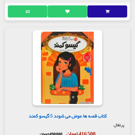
کتاب قصه ها عوض می شوند 5:گیسو کمند
پرتقال
416,500 تومان
490,000 تومان