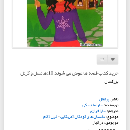
افزودن به لیست دلخواه
مقایسه این محصول
خرید کتاب قصه ها عوض می شوند 10:هانسل و گرتل
بزرگسال
ناشر:
پرتقال
نویسنده:
سارا ملانسکی
مترجم:
سارا فرازی
موضوع:
داستان های کودکان آمریکایی
-
قرن 21 م
موجودی: در انبار