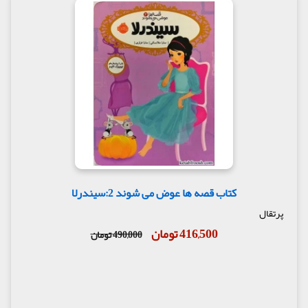
کتاب قصه ها عوض می شوند 2:سیندرلا
پرتقال
416,500 تومان
490,000 تومان