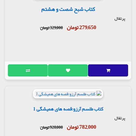
کتاب شبح شصت و هشتم
پرتقال
279,650 تومان
329,000 تومان
کتاب طلسم آرزو:قصه های همیشگی 1
پرتقال
782,000 تومان
920,000 تومان