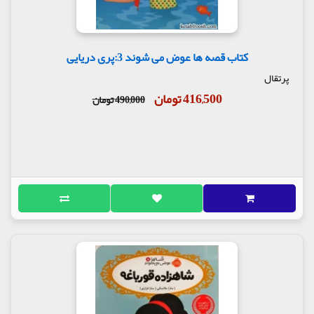
کتاب قصه ها عوض می شوند 3:پری دریایی
پرتقال
416,500 تومان
490,000 تومان