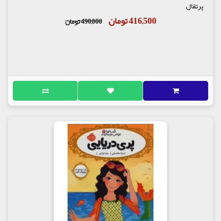
پرتقال
416,500 تومان
490,000 تومان