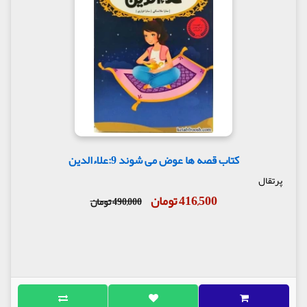
کتاب قصه ها عوض می شوند 9:علاءالدین
پرتقال
416,500 تومان
490,000 تومان