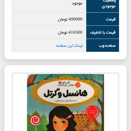
وضعیت
موجود
موجودی
قیمت
490000
تومان
قیمت با تخفیف
416500
تومان
صفحه وب
لینک این صفحه