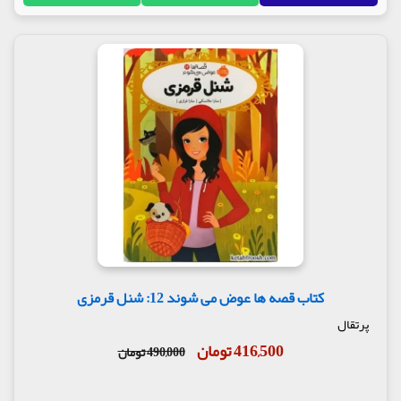
کتاب قصه ها عوض می شوند 12: شنل قرمزی
پرتقال
416,500 تومان
490,000 تومان