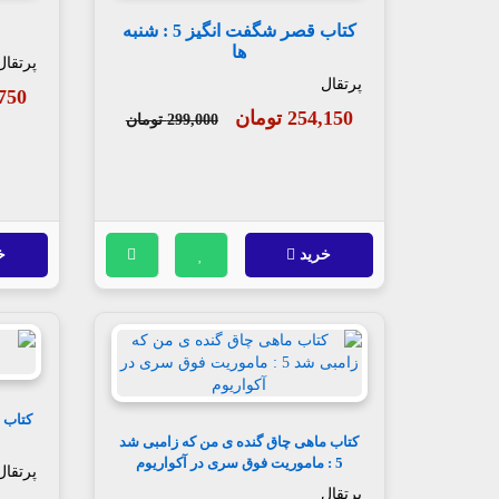
کتاب قصر شگفت انگیز 5 : شنبه
ها
پرتقال
پرتقال
65,750
254,150 تومان
299,000 تومان
خرید
خ
کتاب ماهی چاق گنده ی من که زامبی شد
5 : ماموریت فوق سری در آکواریوم
پرتقال
پرتقال