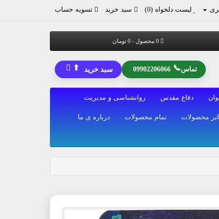
ری
لیست دلخواه (0)
سبد خرید
تسویه حساب
0 محصول - 0 تومان
⬆
📞
تماس
09902206066
سبد خرید
وان
دفاع مقدس
روانشناسی و مدیریت
یر محصولات
تمام محصولات
درباره ی ما