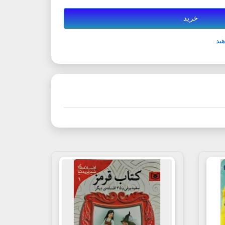
خرید
ید