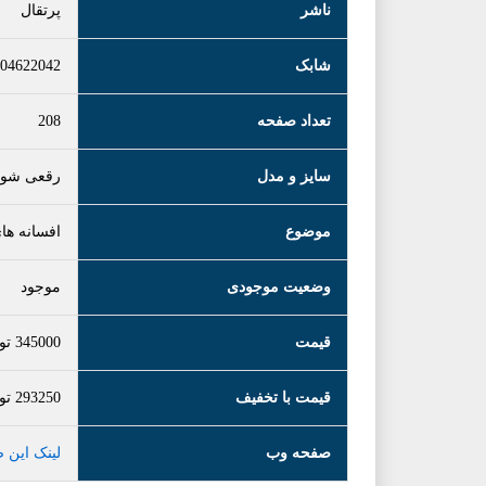
ناشر
پرتقال
شابک
04622042
تعداد صفحه
208
سایز و مدل
رقعی شوم
موضوع
افسانه های
وضعیت موجودی
موجود
قیمت
345000
تو
قیمت با تخفیف
293250
تو
صفحه وب
لینک این 