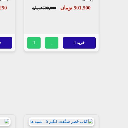
501,500 تومان
93,250
590,000 تومان
خرید
خ