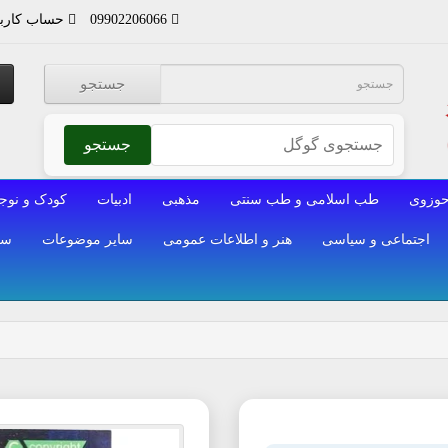
09902206066
حساب کارب
جستجو
جستجو
وزوی
طب اسلامی و طب سنتی
مذهبی
ادبیات
کودک و نوج
اجتماعی و سیاسی
هنر و اطلاعات عمومی
سایر موضوعات
سا