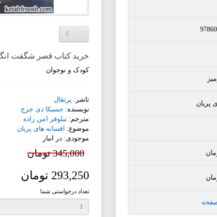
97860
افزودن به لیست دلخواه
مقایسه این محصول
خرید کتاب قصر شگفت انگیز 4:جمعه
کودک و نوجوان
یز
ناشر:
پرتقال
 پریان
نویسنده:
جسیکا دی جرج
مترجم:
نیلوفر امن زاده
موضوع:
افسانه های پریان
موجودی: در انبار
345,000 تومان
مان
293,250 تومان
مان
تعداد درخواستی شما
صفحه