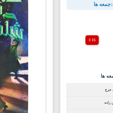
15 ٪
 جرج
 زاده