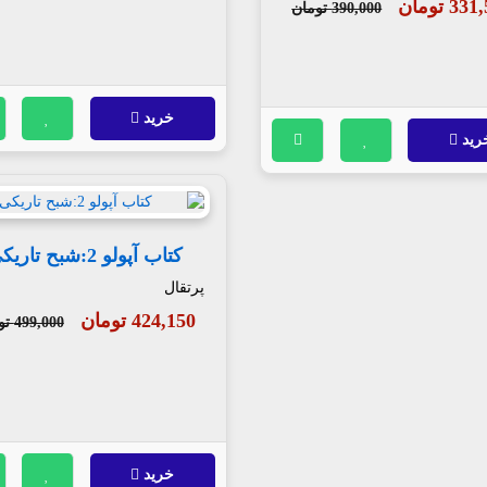
3 تومان
390,000 تومان
خرید
رید
کتاب آپولو 2:شبح تاریکی
پرتقال
424,150 تومان
499,000 تومان
خرید