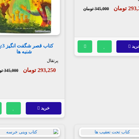
2 تومان
345,000 تومان
کتاب قصر
رید
شنبه ها
پرتقال
293,250 تومان
345,000 تومان
خرید