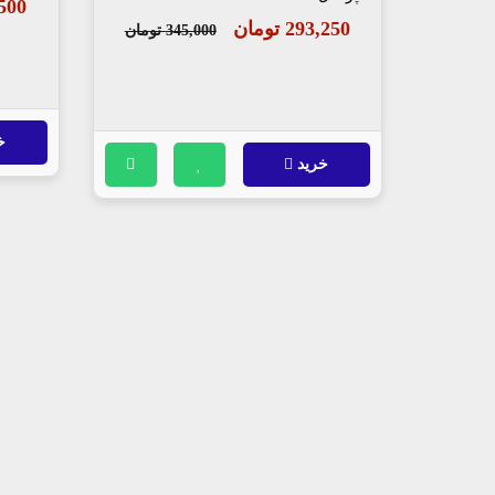
31,500
293,250 تومان
345,000 تومان
خ
خرید