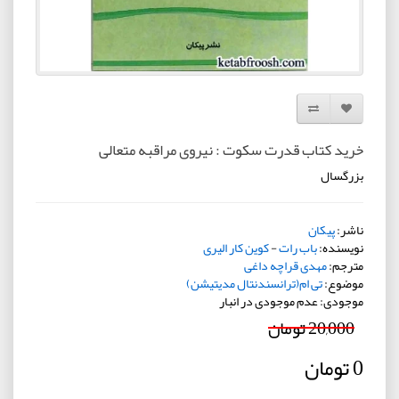
افزودن به لیست دلخواه
مقایسه این محصول
خرید کتاب قدرت سکوت : نیروی مراقبه متعالی
بزرگسال
ناشر:
پیکان
نویسنده:
باب رات
-
کوین کار الیری
مترجم:
مهدی قراچه داغی
موضوع:
تی ام(ترانسندنتال مدیتیشن)
موجودی: عدم موجودی در انبار
20,000 تومان
0 تومان