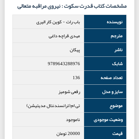
مشخصات کتاب قدرت سکوت : نیروی مراقبه متعالی
نویسنده
باب رات
-
کوین کار الیری
مترجم
مهدی قراچه داغی
ناشر
پیکان
شابک
9789643288976
تعداد صفحه
136
سایز و مدل
رقعی شومیز
موضوع
تی ام(ترانسندنتال مدیتیشن)
وضعیت موجودی
ناموجود
قیمت
20000
تومان