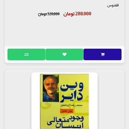
ققنوس
288,000 تومان
320,000 تومان