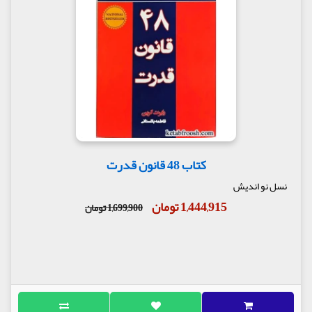
کتاب 48 قانون قدرت
نسل نو اندیش
1,444,915 تومان
1,699,900 تومان