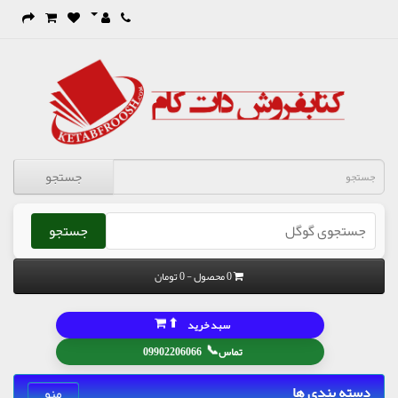
جستجو
جستجو
0 محصول - 0 تومان
⬆
سبد خرید
📞
تماس
09902206066
دسته بندی ها
منو