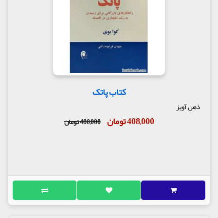
کتاب پاتک
ذهن آویز
408,000 تومان
480,000 تومان