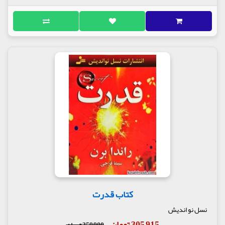
کتاب قدرت
نسل نو اندیش
305,915 تومان