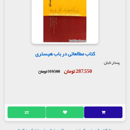
کتاب مطالعاتی در باب هیستری
پندار تابان
287,550 تومان
319,500 تومان