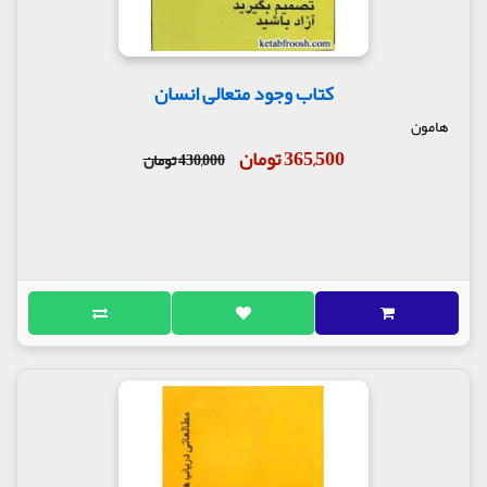
کتاب وجود متعالی انسان
هامون
365,500 تومان
430,000 تومان