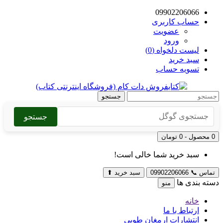
09902206066
حساب کاربری
عضویت
ورود
لیست دلخواه (0)
سبد خرید
تسویه حساب
جستجو
جستجو
0 محصول - 0 تومان
سبد خرید شما خالی است!
تماس
📞
09902206066
سبد خرید
⬆
دسته بندی ها
منو
خانه
ارتباط با ما
انتشارات ارمغان طوبی