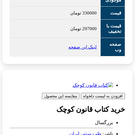
موجودی
قیمت
330000
تومان
قیمت با
297000
تومان
تخفیف
صفحه
لینک این صفحه
وب
افزودن به لیست دلخواه
مقایسه این محصول
خرید کتاب قانون کوچک
بزرگسال
ناشر:
طب سنتی ایران