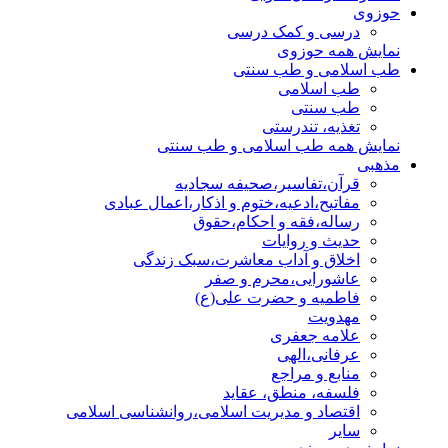
حوزوی
درسی و کمک درسی
نمایش همه حوزوی
طب اسلامی و طب سنتی
طب اسلامی
طب سنتی
تغذیه، تندرستی
نمایش همه طب اسلامی و طب سنتی
مذهبی
قرآن،تفاسیر،صحیفه سجادیه
مفاتیح،ادعیه،ختوم و اذکار،اعمال عبادی
رساله،فقه و احکام،حقوق
حدیث و روایات
اخلاق و آداب معاشرت،سبک زندگی
عاشورایی،محرم و صفر
فاطمیه و حضرت علی(ع)
مهدویت
علامه جعفری
عرفانی،الهی
منابع و مراجع
فلسفه، منطق، عقاید
اقتصاد و مدیریت اسلامی،روانشناسی اسلامی
سایر