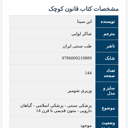
مشخصات کتاب قانون کوچک
نویسنده
ابن سینا
مترجم
شاکر لوایی
ناشر
طب سنتی ایران
9786009219889
شابک
تعداد
144
صفحه
سایز و
وزیری شومیز
مدل
پزشکی سنتی
-
پزشکی اسلامی
-
گیاهان
موضوع
دارویی
-
متون قدیمی تا قرن 14
وضعیت
موجود