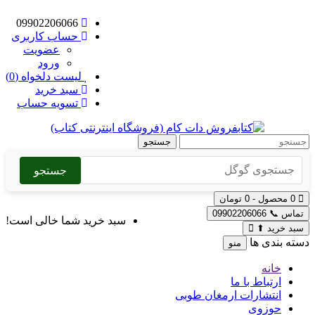
09902206066
حساب کاربری
عضویت
ورود
لیست دلخواه (0)
سبد خرید
تسویه حساب
جستجو
جستجو
0 محصول - 0 تومان
تماس
📞
09902206066
سبد خرید شما خالی است!
سبد خرید
⬆
دسته بندی ها
منو
خانه
ارتباط با ما
انتشارات ارمغان طوبی
حوزوی