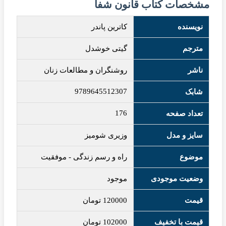
مشخصات کتاب قانون شفا
نویسنده
کاترین پاندر
مترجم
گیتی خوشدل
ناشر
روشنگران و مطالعات زنان
9789645512307
شابک
176
تعداد صفحه
سایز و مدل
وزیری شومیز
موضوع
راه و رسم زندگی
-
موفقیت
وضعیت موجودی
موجود
قیمت
120000
تومان
قیمت با تخفیف
102000
تومان