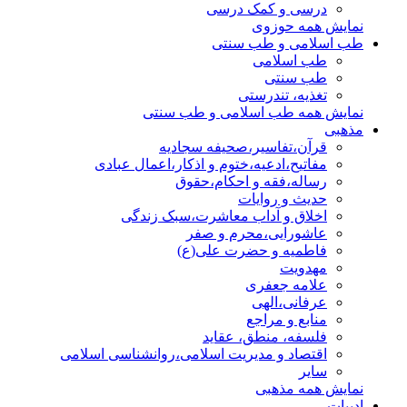
درسی و کمک درسی
نمایش همه حوزوی
طب اسلامی و طب سنتی
طب اسلامی
طب سنتی
تغذیه، تندرستی
نمایش همه طب اسلامی و طب سنتی
مذهبی
قرآن،تفاسیر،صحیفه سجادیه
مفاتیح،ادعیه،ختوم و اذکار،اعمال عبادی
رساله،فقه و احکام،حقوق
حدیث و روایات
اخلاق و آداب معاشرت،سبک زندگی
عاشورایی،محرم و صفر
فاطمیه و حضرت علی(ع)
مهدویت
علامه جعفری
عرفانی،الهی
منابع و مراجع
فلسفه، منطق، عقاید
اقتصاد و مدیریت اسلامی،روانشناسی اسلامی
سایر
نمایش همه مذهبی
ادبیات