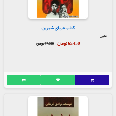
کتاب مربای شیرین
معین
65,450 تومان
77,000 تومان