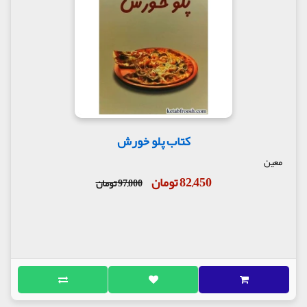
کتاب پلو خورش
معین
82,450 تومان
97,000 تومان