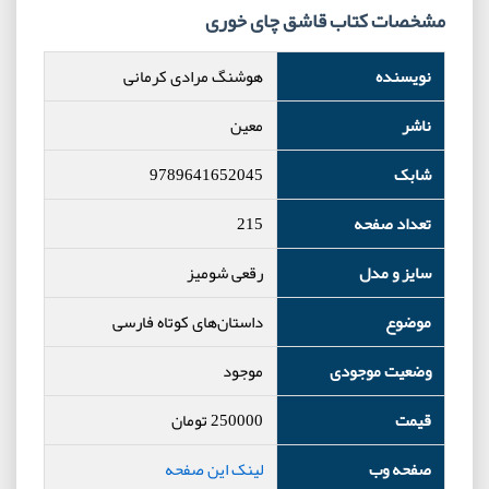
مشخصات کتاب قاشق چای خوری
نویسنده
هوشنگ مرادی کرمانی
ناشر
معین
شابک
9789641652045
تعداد صفحه
215
سایز و مدل
رقعی شومیز
موضوع
داستان‌های کوتاه فارسی
وضعیت موجودی
موجود
قیمت
250000
تومان
صفحه وب
لینک این صفحه