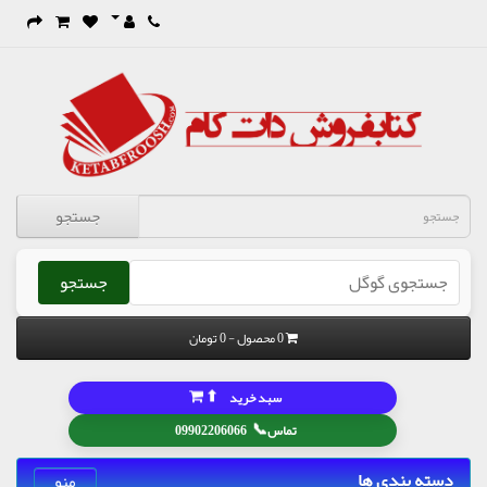
جستجو
جستجو
0 محصول - 0 تومان
⬆
سبد خرید
📞
تماس
09902206066
دسته بندی ها
منو