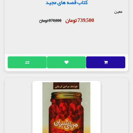
کتاب قصه های مجید
معین
739,500 تومان
870,000 تومان