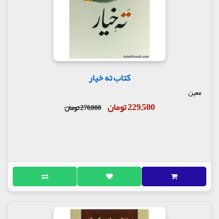
کتاب ته خیار
معین
229,500 تومان
270,000 تومان