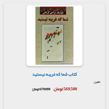
کتاب شما که غریبه نیستید
معین
569,500 تومان
670,000 تومان