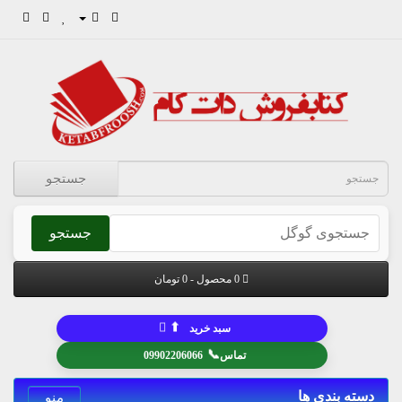
جستجو
جستجو
0 محصول - 0 تومان
⬆
سبد خرید
📞
تماس
09902206066
دسته بندی ها
منو