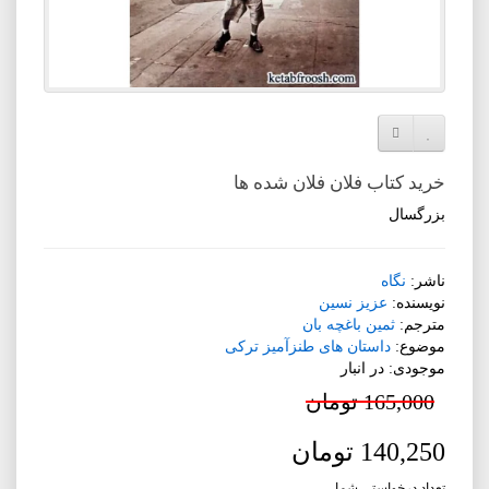
افزودن به لیست دلخواه
مقایسه این محصول
خرید کتاب فلان فلان شده ها
بزرگسال
ناشر:
نگاه
نویسنده:
عزیز نسین
مترجم:
ثمین باغچه بان
موضوع:
داستان های طنزآمیز ترکی
موجودی: در انبار
165,000 تومان
140,250 تومان
تعداد درخواستی شما