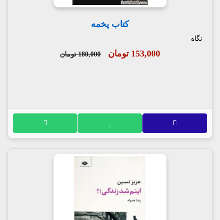
کتاب پخمه
نگاه
153,000 تومان
180,000 تومان