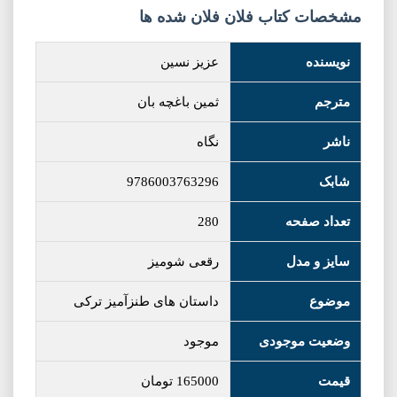
مشخصات کتاب فلان فلان شده ها
نویسنده
عزیز نسین
مترجم
ثمین باغچه بان
ناشر
نگاه
شابک
9786003763296
تعداد صفحه
280
سایز و مدل
رقعی شومیز
موضوع
داستان های طنزآمیز ترکی
وضعیت موجودی
موجود
قیمت
165000
تومان