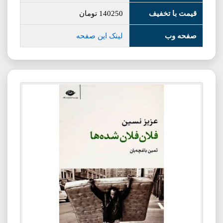
قیمت با تخفیف
140250
تومان
صفحه وب
لینک این صفحه