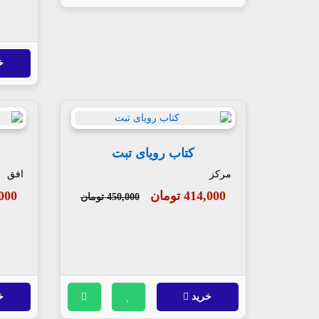
خ
کتاب رویای تبت
مرکز
افق
414,000 تومان
80,000
450,000 تومان
خرید
خ