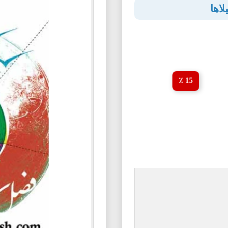
اها
15 ٪