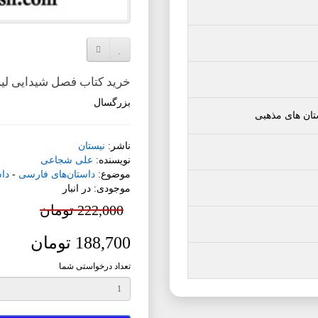
افزودن به لیست دلخواه
مقایسه این محصول
خرید کتاب فصل شیدایی لیلا
بزرگسال
تان های مذهبی
ناشر:
نیستان
نویسنده:
علی شجاعی
موضوع:
داستان‌های فارسی
-
دا
موجودی: در انبار
222,000 تومان
188,700 تومان
تعداد درخواستی شما