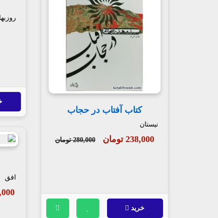
روزبها
خ
کتاب آفتاب در حجاب
نیستان
238,000 تومان
280,000 تومان
افق
980,000
خرید