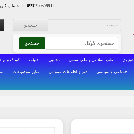
09902206066
حساب کارب
جستجو
جستجو
وزوی
طب اسلامی و طب سنتی
مذهبی
ادبیات
کودک و نوج
اجتماعی و سیاسی
هنر و اطلاعات عمومی
سایر موضوعات
سا