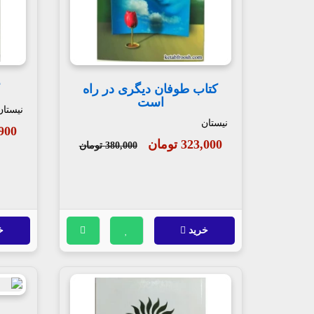
کتاب طوفان دیگری در راه
است
نیستان
نیستان
98,900
323,000 تومان
380,000 تومان
خرید
خ