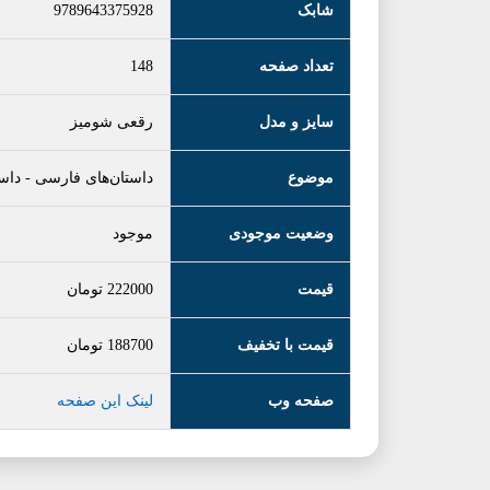
شابک
9789643375928
تعداد صفحه
148
سایز و مدل
رقعی شومیز
موضوع
داستان‌های فارسی
-
داس
وضعیت موجودی
موجود
قیمت
222000
تومان
قیمت با تخفیف
188700
تومان
صفحه وب
لینک این صفحه