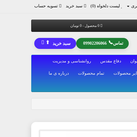
ری
لیست دلخواه (0)
سبد خرید
تسویه حساب
0 محصول - 0 تومان
⬆
📞
تماس
09902206066
سبد خرید
وان
دفاع مقدس
روانشناسی و مدیریت
یر محصولات
تمام محصولات
درباره ی ما