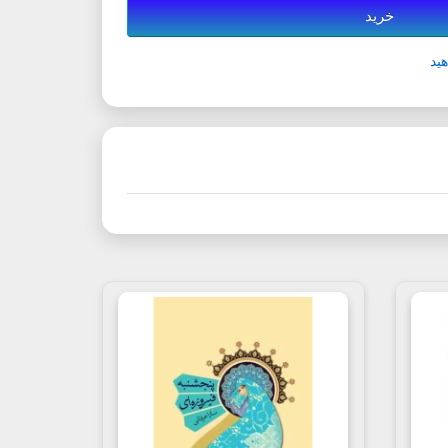
خرید
ید