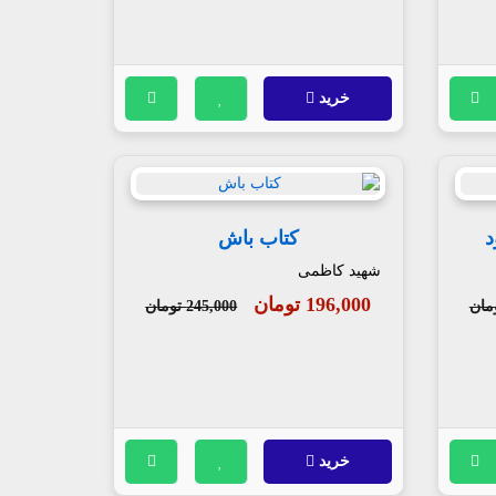
خرید
د
کتاب باش
شهید کاظمی
196,000 تومان
245,000 تومان
خرید