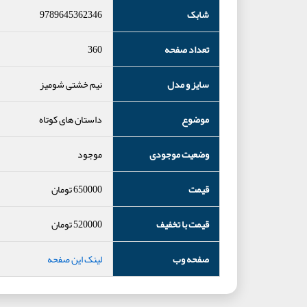
شابک
9789645362346
تعداد صفحه
360
سایز و مدل
نیم خشتی شومیز
موضوع
داستان های کوتاه
وضعیت موجودی
موجود
قیمت
650000
تومان
قیمت با تخفیف
520000
تومان
صفحه وب
لینک این صفحه