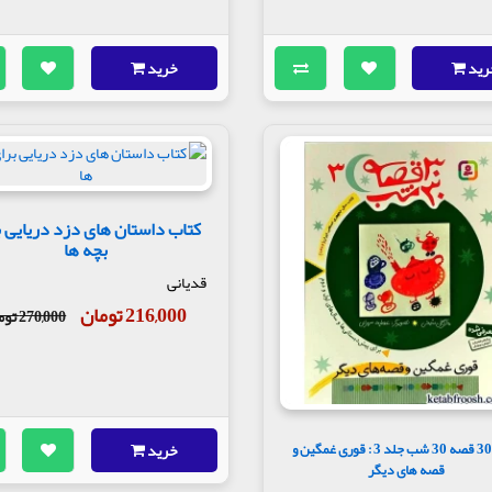
رید
خرید
کتاب داستان های دزد دریایی 
بچه ها
قدیانی
216,000 تومان
270,000 تومان
خرید
کتاب 30 قصه 30 شب جلد 3 : قوری غمگین و
قصه های دیگر