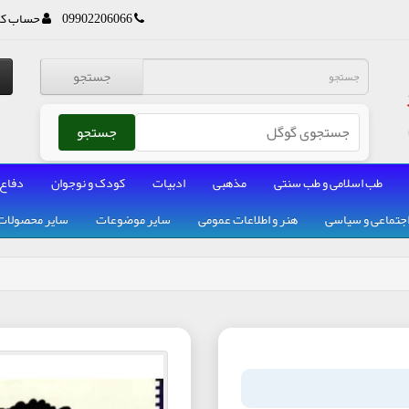
09902206066
حساب کا
جستجو
جستجو
طب اسلامی و طب سنتی
مذهبی
ادبیات
کودک و نوجوان
دفاع
جتماعی و سیاسی
هنر و اطلاعات عمومی
سایر موضوعات
سایر محصولات