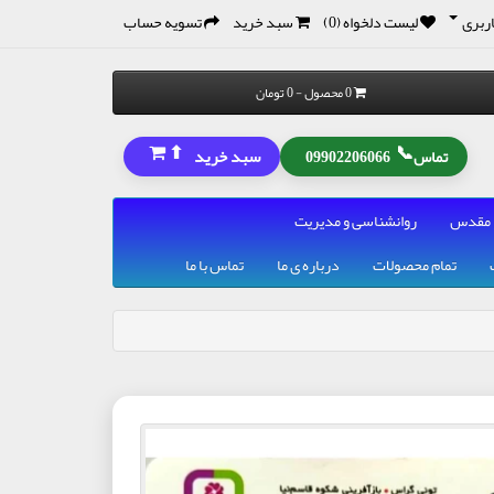
ربری
لیست دلخواه (0)
سبد خرید
تسویه حساب
0 محصول - 0 تومان
⬆
📞
سبد خرید
تماس
09902206066
 مقدس
روانشناسی و مدیریت
تمام محصولات
درباره ی ما
تماس با ما