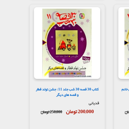
1 : عروسی خانم
کتاب 30 قصه 30 شب جلد 11 : جشن تولد قطار
و قصه های دیگر
قدیانی
200,000 تومان
250,000 تومان