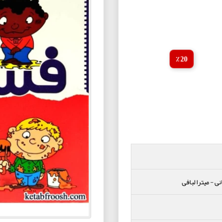
20 ٪
نی
-
میترا لبافی