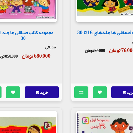
سقلی ها جلدهای 16 تا 30
30
قدیانی
76,0 تومان
95,000 تومان
680,000 تومان
850,000 تومان
رید
خرید