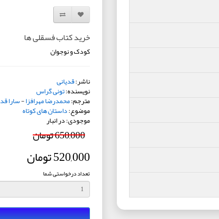
افزودن به لیست دلخواه
مقایسه این محصول
خرید کتاب فسقلی ها
کودک و نوجوان
ناشر:
قدیانی
نویسنده:
تونی گراس
مترجم:
محمدرضا مهرافزا
-
سارا قدی
موضوع:
داستان های کوتاه
موجودی: در انبار
650,000 تومان
520,000 تومان
تعداد درخواستی شما