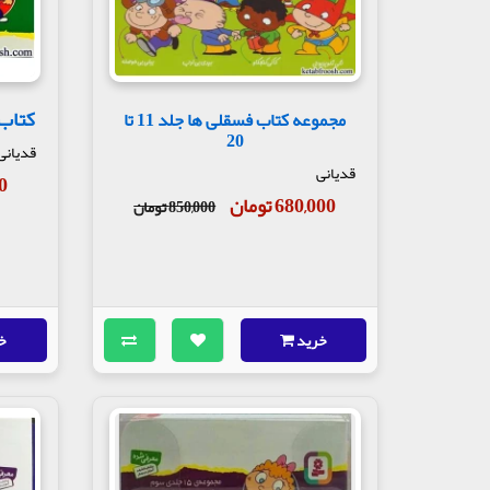
کتاب ف
مجموعه کتاب فسقلی ها جلد 11 تا
20
قدیانی
قدیانی
00
680,000 تومان
850,000 تومان
خرید
خ