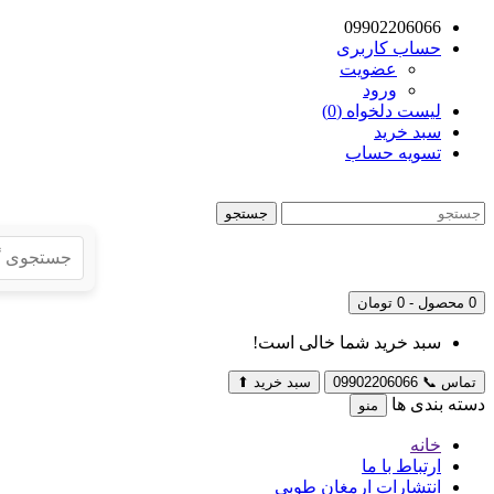
09902206066
حساب کاربری
عضویت
ورود
لیست دلخواه (0)
سبد خرید
تسویه حساب
جستجو
0 محصول - 0 تومان
سبد خرید شما خالی است!
تماس
📞
09902206066
سبد خرید
⬆
دسته بندی ها
منو
خانه
ارتباط با ما
انتشارات ارمغان طوبی