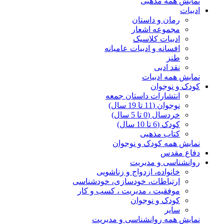
نمایش همه مذهبی
ادبیات
رمان و داستان
مجموعه اشعار
ادبیات کلاسیک
افسانه و ادبیات عامیانه
طنز
نقد ادبی
نمایش همه ادبیات
کودک و نوجوان
انتشارات داستان جمعه
نوجوان (11 تا 19 سال)
خردسال (0 تا 5 سال)
کودک (6 تا 10 سال)
کتاب مذهبی
نمایش همه کودک و نوجوان
دفاع مقدس
روانشناسی و مدیریت
خانواده، ازدواج و زناشویی
ارتباطات، خودسازی، خودشناسی
موفقیت ، مدیریت ، کسب و کار
کودک و نوجوان
سایر
نمایش همه روانشناسی و مدیریت