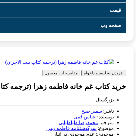
قیمت
صفحه وب
افزودن به لیست دلخواه
مقایسه این محصول
خرید کتاب غم خانه فاطمه زهرا (ترجمه کتا
بزرگسال
ناشر:
سفیر صبح
نویسنده:
عباس قمی
مترجم:
محمدرضا طباطبایی
موضوع:
سرگذشتنامه فاطمه زهرا
موجودی: عدم موجودی در انبار