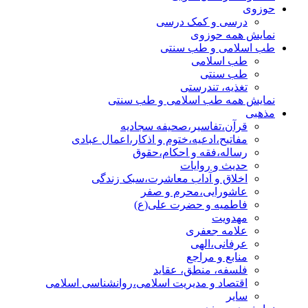
حوزوی
درسی و کمک درسی
نمایش همه حوزوی
طب اسلامی و طب سنتی
طب اسلامی
طب سنتی
تغذیه، تندرستی
نمایش همه طب اسلامی و طب سنتی
مذهبی
قرآن،تفاسیر،صحیفه سجادیه
مفاتیح،ادعیه،ختوم و اذکار،اعمال عبادی
رساله،فقه و احکام،حقوق
حدیث و روایات
اخلاق و آداب معاشرت،سبک زندگی
عاشورایی،محرم و صفر
فاطمیه و حضرت علی(ع)
مهدویت
علامه جعفری
عرفانی،الهی
منابع و مراجع
فلسفه، منطق، عقاید
اقتصاد و مدیریت اسلامی،روانشناسی اسلامی
سایر