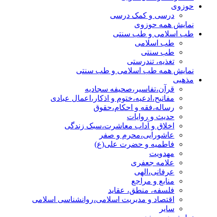
حوزوی
درسی و کمک درسی
نمایش همه حوزوی
طب اسلامی و طب سنتی
طب اسلامی
طب سنتی
تغذیه، تندرستی
نمایش همه طب اسلامی و طب سنتی
مذهبی
قرآن،تفاسیر،صحیفه سجادیه
مفاتیح،ادعیه،ختوم و اذکار،اعمال عبادی
رساله،فقه و احکام،حقوق
حدیث و روایات
اخلاق و آداب معاشرت،سبک زندگی
عاشورایی،محرم و صفر
فاطمیه و حضرت علی(ع)
مهدویت
علامه جعفری
عرفانی،الهی
منابع و مراجع
فلسفه، منطق، عقاید
اقتصاد و مدیریت اسلامی،روانشناسی اسلامی
سایر