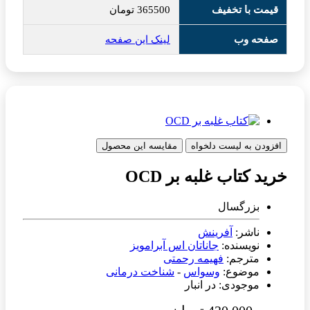
قیمت با تخفیف
365500
تومان
صفحه وب
لینک این صفحه
افزودن به لیست دلخواه
مقایسه این محصول
خرید کتاب غلبه بر OCD
بزرگسال
ناشر:
آفرینش
نویسنده:
جاناتان اس آبرامویز
مترجم:
فهیمه رحمتی
موضوع:
وسواس
-
شناخت درمانی
موجودی: در انبار