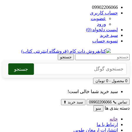
09902206066
حساب کاربری
عضویت
ورود
لیست دلخواه (0)
سبد خرید
تسویه حساب
جستجو
جستجو
0 محصول - 0 تومان
سبد خرید شما خالی است!
تماس
📞
09902206066
سبد خرید
⬆
دسته بندی ها
منو
خانه
ارتباط با ما
انتشارات ارمغان طوبی