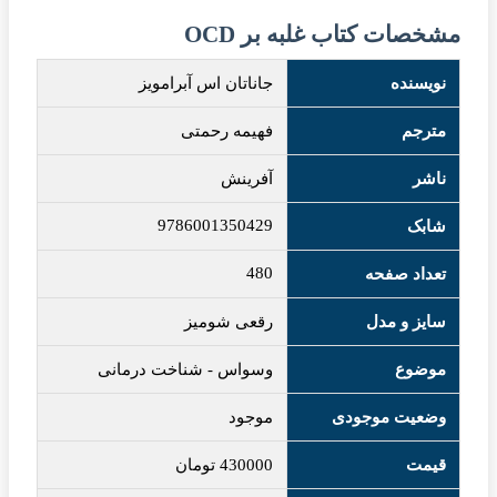
مشخصات کتاب غلبه بر OCD
نویسنده
جاناتان اس آبرامویز
مترجم
فهیمه رحمتی
ناشر
آفرینش
9786001350429
شابک
480
تعداد صفحه
سایز و مدل
رقعی شومیز
موضوع
وسواس
-
شناخت درمانی
وضعیت موجودی
موجود
قیمت
430000
تومان