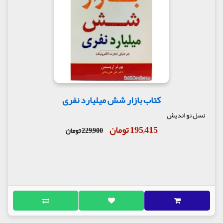
کتاب بازار شش میلیارد نفری
نسل نو اندیش
195,415 تومان
229,900 تومان