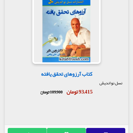
کتاب آرزوهای تحقق یافته
نسل نو اندیش
93,415 تومان
109,900 تومان