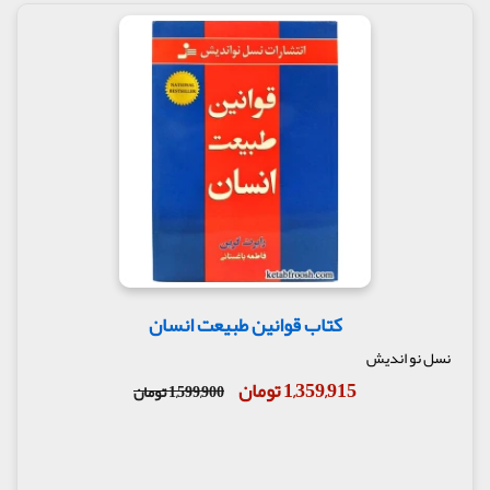
کتاب قوانین طبیعت انسان
نسل نو اندیش
1,359,915 تومان
1,599,900 تومان