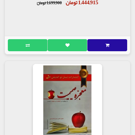
1,444,915 تومان
1,699,900 تومان