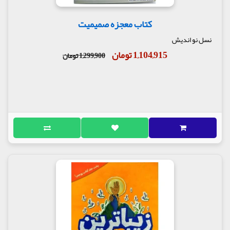
کتاب معجزه صمیمیت
نسل نو اندیش
1,104,915 تومان
1,299,900 تومان