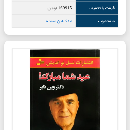
قیمت با تخفیف
169915
تومان
صفحه وب
لینک این صفحه