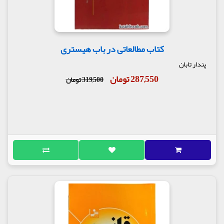
کتاب مطالعاتی در باب هیستری
پندار تابان
287,550 تومان
319,500 تومان