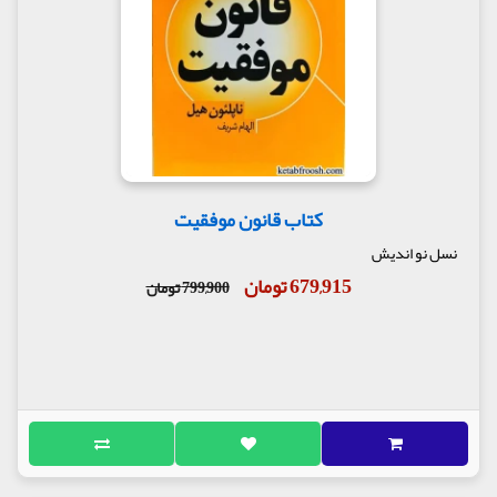
کتاب قانون موفقیت
نسل نو اندیش
679,915 تومان
799,900 تومان