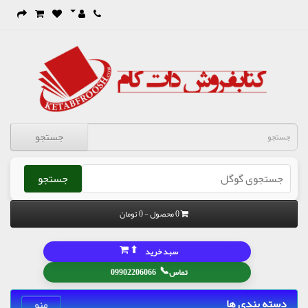
جستجو
جستجو
0 محصول - 0 تومان
⬆
سبد خرید
📞
تماس
09902206066
دسته بندی ها
منو