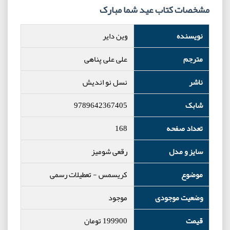
مشخصات کتاب عید شما مبارک
نویسنده
وین دایر
مترجم
علی علی پناهی
ناشر
نسل نو اندیش
شابک
9789642367405
تعداد صفحه
168
سایز و مدل
رقعی شومیز
موضوع
کریسمس
-
تعطیلات رسمی
وضعیت موجودی
موجود
قیمت
199900
تومان