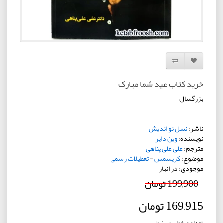
افزودن به لیست دلخواه
مقایسه این محصول
خرید کتاب عید شما مبارک
بزرگسال
ناشر:
نسل نو اندیش
نویسنده:
وین دایر
مترجم:
علی علی پناهی
موضوع:
کریسمس
-
تعطیلات رسمی
موجودی: در انبار
199,900 تومان
169,915 تومان
تعداد درخواستی شما