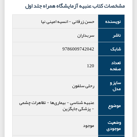
مشخصات کتاب عنبیه آزمایشگاه همراه جلد اول
نویسنده
حسن زرقانی
-
انسیه امینی نیا
ناشر
سربداران
شابک
9786009742042
تعداد
120
صفحه
سایز و
رحلی سلفون
مدل
عنبیه شناسی
-
بیماری‌ها
-
تظاهرات چشمی
موضوع
-
پزشکی جایگزین
وضعیت
موجود
موجودی