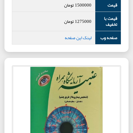
قیمت
1500000
تومان
قیمت با
1275000
تومان
تخفیف
صفحه وب
لینک این صفحه