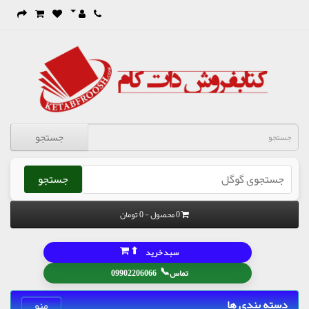
جستجو
جستجو
0 محصول - 0 تومان
⬆
سبد خرید
📞
تماس
09902206066
دسته بندی ها
منو