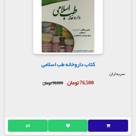
کتاب داروخانه طب اسلامی
سربداران
76,500 تومان
90,000 تومان