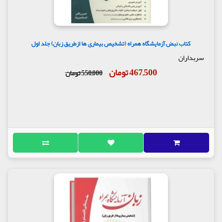
کتاب نبض آزمایشگاه همراه (تشخیص بیماری ها ازطریق زبان) جلد اول
سربداران
467,500 تومان
550,000 تومان