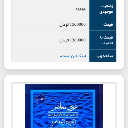
وضعیت
موجود
موجودی
قیمت
1500000
تومان
قیمت با
1380000
تومان
تخفیف
صفحه وب
لینک این صفحه