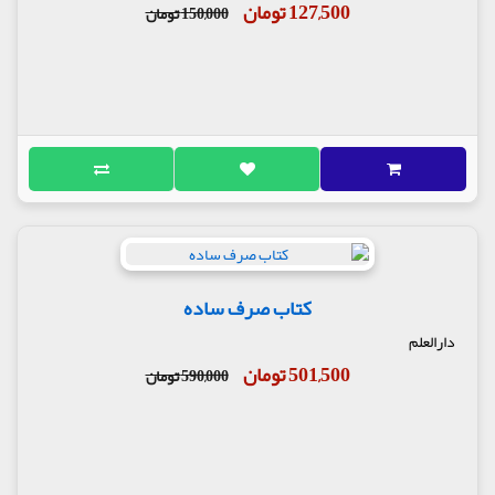
127,500 تومان
150,000 تومان
کتاب صرف ساده
دارالعلم
501,500 تومان
590,000 تومان