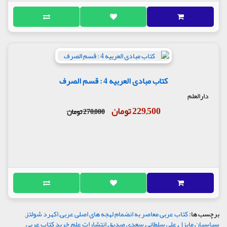
کتاب مبادی العربیه 4 : قسم الصرف
دارالعلم
229,500 تومان
270,000 تومان
برچسب ها:
کتاب عربی معاصر به انضمام لهجه های اصلی عربی
,
اکهرد شولتز
,
سباسیان مایزل
,
علی سلطانی
,
سعدی صدیق
,
انتشارات علم
,
خرید کتاب عربی