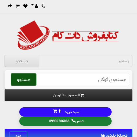
جستجو
جستجو
0 محصول - 0 تومان
⬆
سبد خرید
📞
تماس
09902206066
دسته بندی ها
منو