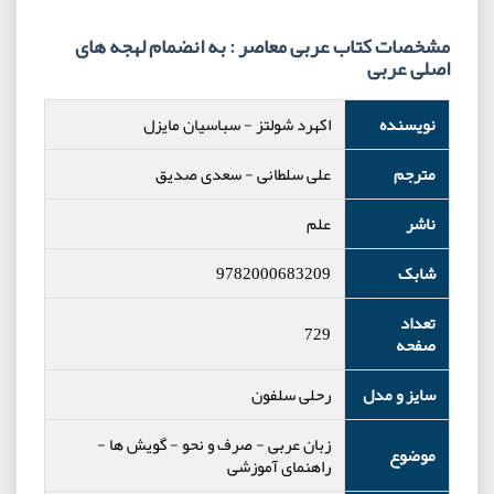
مشخصات کتاب عربی معاصر : به انضمام لهجه های
اصلی عربی
نویسنده
اکهرد شولتز
-
سباسیان مایزل
مترجم
علی سلطانی - سعدی صدیق
ناشر
علم
شابک
9782000683209
تعداد
729
صفحه
سایز و مدل
رحلی سلفون
زبان عربی
-
صرف و نحو
-
گویش ها
-
موضوع
راهنمای آموزشی