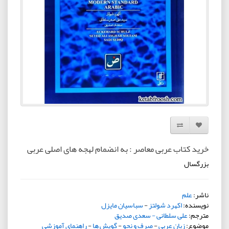
افزودن به لیست دلخواه
مقایسه این محصول
خرید کتاب عربی معاصر : به انضمام لهجه های اصلی عربی
بزرگسال
ناشر:
علم
نویسنده:
اکهرد شولتز
-
سباسیان مایزل
مترجم:
علی سلطانی - سعدی صدیق
موضوع:
زبان عربی
-
صرف و نحو
-
گویش ها
-
راهنمای آموزشی