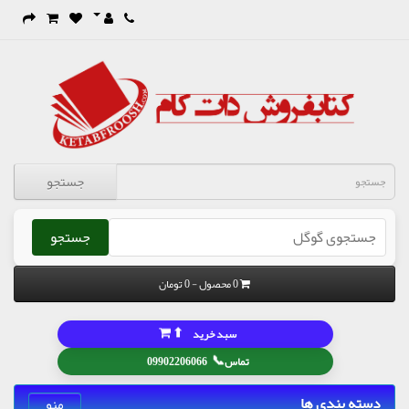
جستجو
جستجو
0 محصول - 0 تومان
⬆
سبد خرید
📞
تماس
09902206066
دسته بندی ها
منو