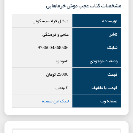
مشخصات کتاب عجب موش خرماهایی
نویسنده
میشل فرانسیسکونی
ناشر
علمی و فرهنگی
شابک
9786004368506
وضعیت موجودی
ناموجود
قیمت
25000
تومان
قیمت با تخفیف
0
تومان
صفحه وب
لینک این صفحه