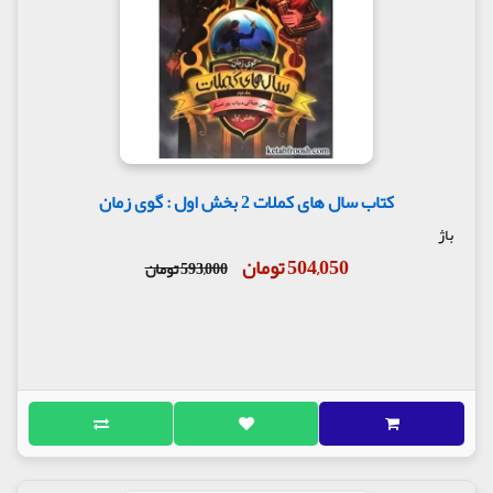
کتاب سال های کملات 2 بخش اول : گوی زمان
باژ
504,050 تومان
593,000 تومان