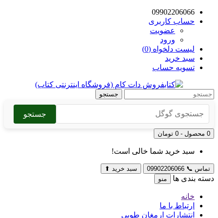
09902206066
حساب کاربری
عضویت
ورود
لیست دلخواه (0)
سبد خرید
تسویه حساب
جستجو
جستجو
0 محصول - 0 تومان
سبد خرید شما خالی است!
تماس
📞
09902206066
سبد خرید
⬆
دسته بندی ها
منو
خانه
ارتباط با ما
انتشارات ارمغان طوبی