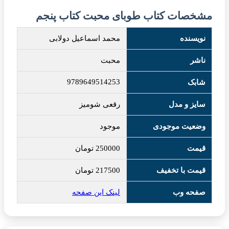
مشخصات کتاب طوبای محبت کتاب پنجم
نویسنده
محمد اسماعیل دولابی
ناشر
محبت
9789649514253
شابک
سایز و مدل
رقعی‬ شومیز
وضعیت موجودی
موجود
قیمت
250000
تومان
قیمت با تخفیف
217500
تومان
صفحه وب
لینک این صفحه