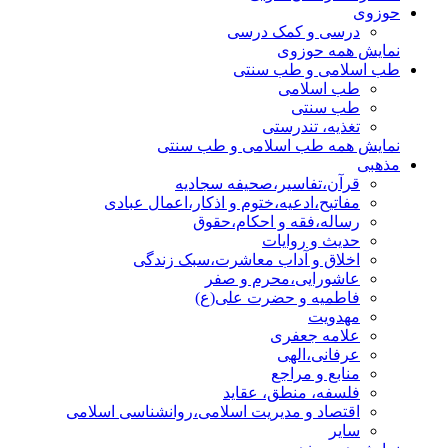
حوزوی
درسی و کمک درسی
نمایش همه حوزوی
طب اسلامی و طب سنتی
طب اسلامی
طب سنتی
تغذیه، تندرستی
نمایش همه طب اسلامی و طب سنتی
مذهبی
قرآن،تفاسیر،صحیفه سجادیه
مفاتیح،ادعیه،ختوم و اذکار،اعمال عبادی
رساله،فقه و احکام،حقوق
حدیث و روایات
اخلاق و آداب معاشرت،سبک زندگی
عاشورایی،محرم و صفر
فاطمیه و حضرت علی(ع)
مهدویت
علامه جعفری
عرفانی،الهی
منابع و مراجع
فلسفه، منطق، عقاید
اقتصاد و مدیریت اسلامی،روانشناسی اسلامی
سایر