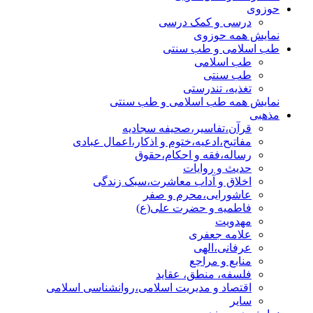
حوزوی
درسی و کمک درسی
نمایش همه حوزوی
طب اسلامی و طب سنتی
طب اسلامی
طب سنتی
تغذیه، تندرستی
نمایش همه طب اسلامی و طب سنتی
مذهبی
قرآن،تفاسیر،صحیفه سجادیه
مفاتیح،ادعیه،ختوم و اذکار،اعمال عبادی
رساله،فقه و احکام،حقوق
حدیث و روایات
اخلاق و آداب معاشرت،سبک زندگی
عاشورایی،محرم و صفر
فاطمیه و حضرت علی(ع)
مهدویت
علامه جعفری
عرفانی،الهی
منابع و مراجع
فلسفه، منطق، عقاید
اقتصاد و مدیریت اسلامی،روانشناسی اسلامی
سایر