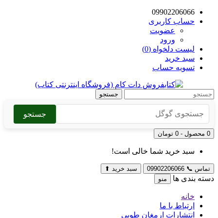
09902206066
حساب کاربری
عضویت
ورود
لیست دلخواه (0)
سبد خرید
تسویه حساب
جستجو
جستجو
0 محصول - 0 تومان
سبد خرید شما خالی است!
تماس
📞
09902206066
سبد خرید
⬆
دسته بندی ها
منو
خانه
ارتباط با ما
انتشارات ارمغان طوبی