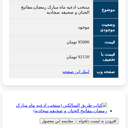
منتخب ادعیه ماه مبارک رمضان،مفاتیح
موضوع
الجنان و صحیفه سجادیه
وضعیت
موجود
موجودی
قیمت
95000
تومان
قیمت با
92150
تومان
تخفیف
صفحه وب
لینک این صفحه
افزودن به لیست دلخواه
مقایسه این محصول