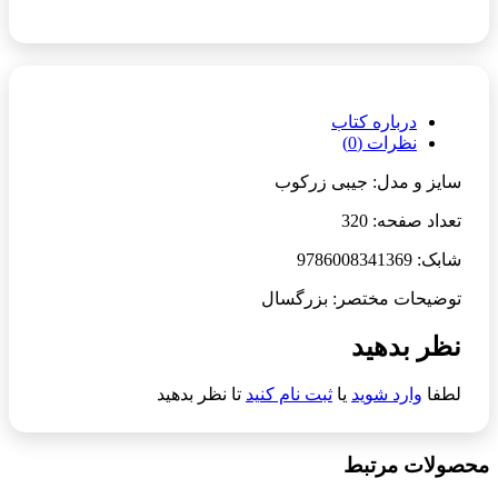
درباره کتاب
نظرات (0)
سایز و مدل: جیبی زرکوب
تعداد صفحه: 320
شابک: 9786008341369
توضیحات مختصر: بزرگسال
نظر بدهید
لطفا
وارد شوید
یا
ثبت نام کنید
تا نظر بدهید
محصولات مرتبط