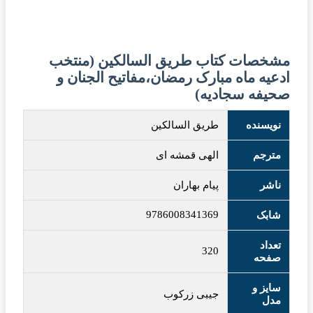
مشخصات کتاب طریق السالکین (منتخب
ادعیه ماه مبارک رمضان،مفاتیح الجنان و
صحیفه سجادیه)
نویسنده
طریق السالکین
مترجم
الهی قمشه ای
ناشر
پیام بهاران
9786008341369
شابک
تعداد
320
صفحه
سایز و
جیبی زرکوب
مدل