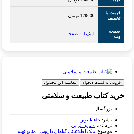
قیمت
200000
تومان
قیمت با
170000
تومان
تخفیف
صفحه
لینک این صفحه
وب
افزودن به لیست دلخواه
مقایسه این محصول
خرید کتاب طبیعت و سلامتی
بزرگسال
ناشر:
حافظ نوین
نویسنده:
دامون ترابی
موضوع:
بانک اطلاعاتی گیاهان دارویی
-
منابع تهیه