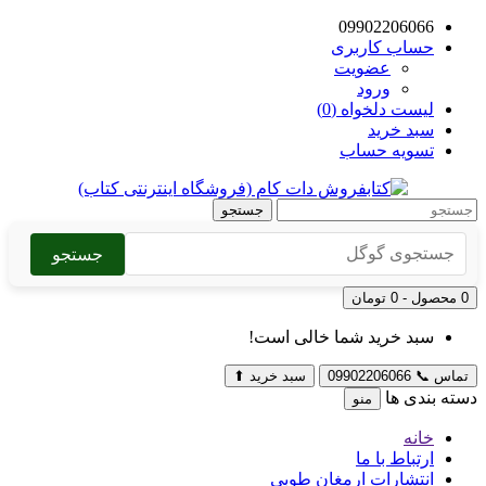
09902206066
حساب کاربری
عضویت
ورود
لیست دلخواه (0)
سبد خرید
تسویه حساب
جستجو
جستجو
0 محصول - 0 تومان
سبد خرید شما خالی است!
تماس
📞
09902206066
سبد خرید
⬆
دسته بندی ها
منو
خانه
ارتباط با ما
انتشارات ارمغان طوبی