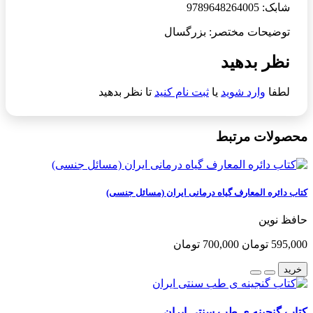
شابک: 9789648264005
توضیحات مختصر: بزرگسال
نظر بدهید
لطفا
وارد شوید
یا
ثبت نام کنید
تا نظر بدهید
محصولات مرتبط
کتاب دائره المعارف گیاه درمانی ایران (مسائل جنسی)
حافظ نوین
595,000 تومان
700,000 تومان
خرید
کتاب گنجینه ی طب سنتی ایران