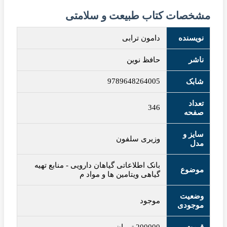
مشخصات کتاب طبیعت و سلامتی
نویسنده
دامون ترابی
ناشر
حافظ نوین
9789648264005
شابک
تعداد
346
صفحه
سایز و
وزیری سلفون
مدل
بانک اطلاعاتی گیاهان دارویی
-
منابع تهیه
موضوع
گیاهی ویتامین ها و مواد م
وضعیت
موجود
موجودی