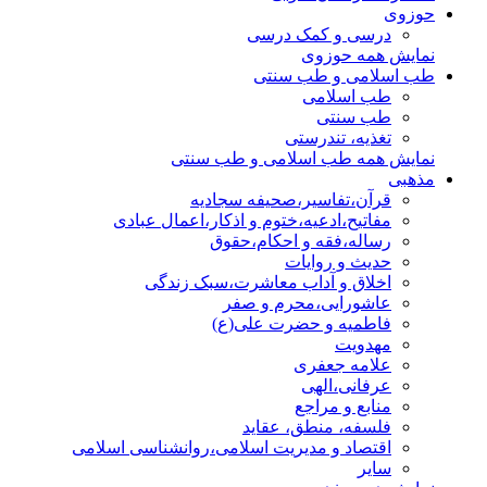
حوزوی
درسی و کمک درسی
نمایش همه حوزوی
طب اسلامی و طب سنتی
طب اسلامی
طب سنتی
تغذیه، تندرستی
نمایش همه طب اسلامی و طب سنتی
مذهبی
قرآن،تفاسیر،صحیفه سجادیه
مفاتیح،ادعیه،ختوم و اذکار،اعمال عبادی
رساله،فقه و احکام،حقوق
حدیث و روایات
اخلاق و آداب معاشرت،سبک زندگی
عاشورایی،محرم و صفر
فاطمیه و حضرت علی(ع)
مهدویت
علامه جعفری
عرفانی،الهی
منابع و مراجع
فلسفه، منطق، عقاید
اقتصاد و مدیریت اسلامی،روانشناسی اسلامی
سایر