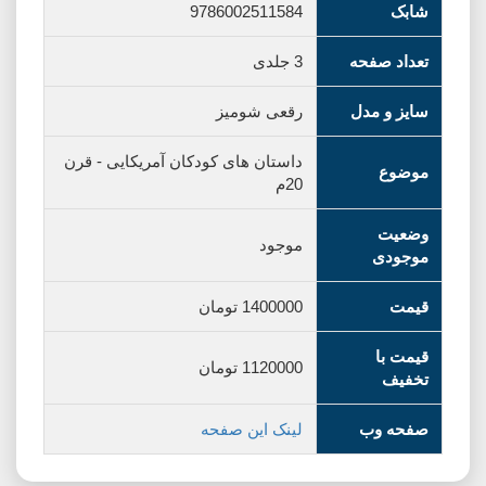
شابک
9786002511584
تعداد صفحه
3 جلدی
سایز و مدل
رقعی شومیز
داستان های کودکان آمریکایی
-
قرن
موضوع
20م
وضعیت
موجود
موجودی
قیمت
1400000
تومان
قیمت با
1120000
تومان
تخفیف
صفحه وب
لینک این صفحه