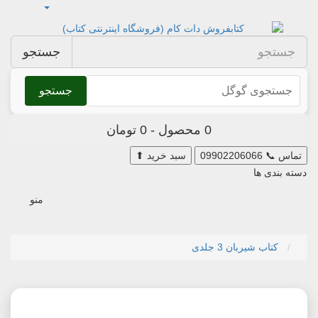
جستجو
جستجو
0 محصول - 0 تومان
تماس
📞
09902206066
سبد خرید
⬆
دسته بندی ها
منو
کتاب شیربان 3 جلدی