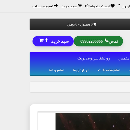
ربری
لیست دلخواه (0)
سبد خرید
تسویه حساب
0 محصول - 0 تومان
⬆
📞
سبد خرید
تماس
09902206066
 مقدس
روانشناسی و مدیریت
تمام محصولات
درباره ی ما
تماس با ما