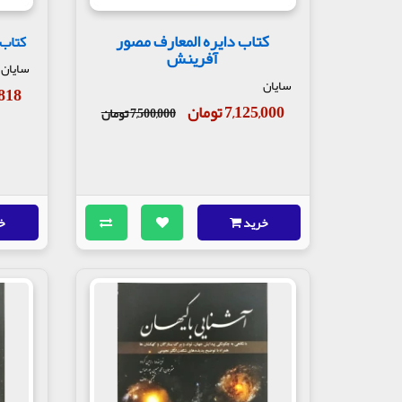
کتاب دایره المعارف مصور
کتاب 
آفرینش
سایان
سایان
76,818
7,125,000 تومان
7,500,000 تومان
خرید
خ