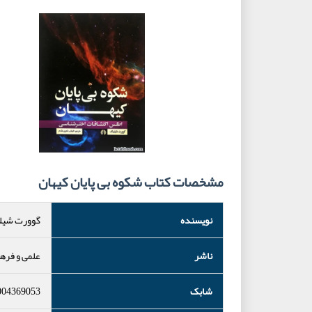
مشخصات کتاب شکوه بی پایان کیهان
نویسنده
گوورت شیل
ناشر
علمی و فره
شابک
004369053