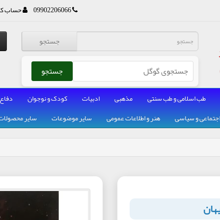
09902206066
حساب کا
جستجو
جستجو
طب اسلامی و طب سنتی
مذهبی
ادبیات
کودک و نوجوان
دفاع
جتماعی و سیاسی
هنر و اطلاعات عمومی
سایر موضوعات
سایر محصولات
یهان