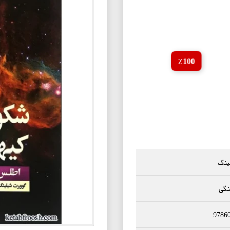
100 ٪
ینگ
نگی
9786