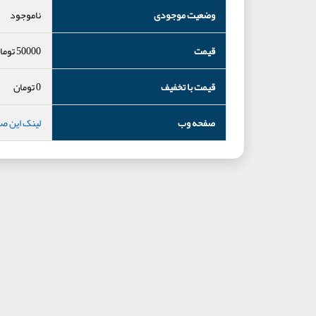
وضعیت موجودی
ناموجود
قیمت
50000
توما
قیمت با تخفیف
0
تومان
صفحه وب
لینک این ص