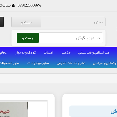
09902206066
حساب کا
جستجو
جستجو
طب اسلامی و طب سنتی
مذهبی
ادبیات
کودک و نوجوان
دفاع
جتماعی و سیاسی
هنر و اطلاعات عمومی
سایر موضوعات
سایر محصولات
اش