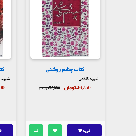
کتاب چشم روشنی
کت
شهید کاظمی
شهید 
46,750 تومان
,000
55,000 تومان
خرید
خ