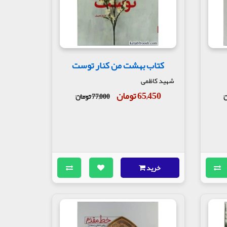
کتاب بهشت من کنار توست
شهید کاظمی
65,450 تومان
77,000 تومان
خرید