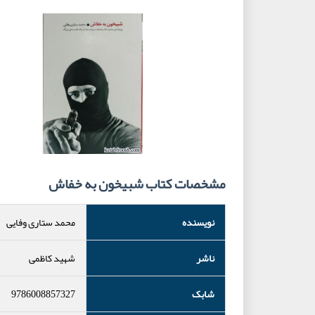
مشخصات کتاب شبیخون به خفاش
نویسنده
محمد ستاری وفایی
ناشر
شهید کاظمی
شابک
9786008857327