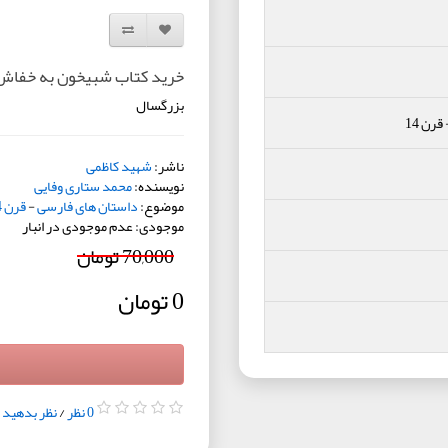
افزودن به لیست دلخواه
مقایسه این محصول
خرید کتاب شبیخون به خفاش
بزرگسال
قرن 14
ناشر:
شهید کاظمی
نویسنده:
محمد ستاری وفایی
موضوع:
داستان های فارسی
-
قرن 14
موجودی: عدم موجودی در انبار
70,000 تومان
0 تومان
0 نظر
/
نظر بدهید