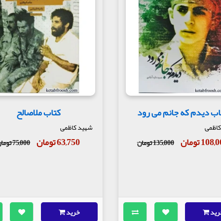
اب دیدم که جانم می رود
کتاب ملاصالح
کاظمی
شهید کاظمی
108 تومان
63,750 تومان
135,000 تومان
75,000 تومان
رید
خرید