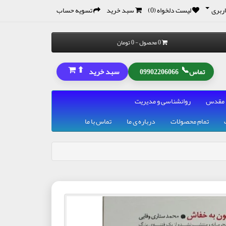
ربری
لیست دلخواه (0)
سبد خرید
تسویه حساب
0 محصول - 0 تومان
⬆
📞
سبد خرید
تماس
09902206066
 مقدس
روانشناسی و مدیریت
تمام محصولات
درباره ی ما
تماس با ما