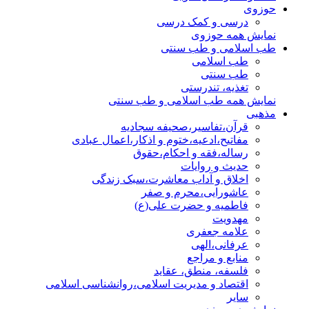
حوزوی
درسی و کمک درسی
نمایش همه حوزوی
طب اسلامی و طب سنتی
طب اسلامی
طب سنتی
تغذیه، تندرستی
نمایش همه طب اسلامی و طب سنتی
مذهبی
قرآن،تفاسیر،صحیفه سجادیه
مفاتیح،ادعیه،ختوم و اذکار،اعمال عبادی
رساله،فقه و احکام،حقوق
حدیث و روایات
اخلاق و آداب معاشرت،سبک زندگی
عاشورایی،محرم و صفر
فاطمیه و حضرت علی(ع)
مهدویت
علامه جعفری
عرفانی،الهی
منابع و مراجع
فلسفه، منطق، عقاید
اقتصاد و مدیریت اسلامی،روانشناسی اسلامی
سایر