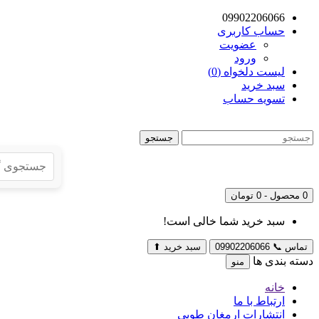
09902206066
حساب کاربری
عضویت
ورود
لیست دلخواه (0)
سبد خرید
تسویه حساب
جستجو
0 محصول - 0 تومان
سبد خرید شما خالی است!
تماس
📞
09902206066
سبد خرید
⬆
دسته بندی ها
منو
خانه
ارتباط با ما
انتشارات ارمغان طوبی