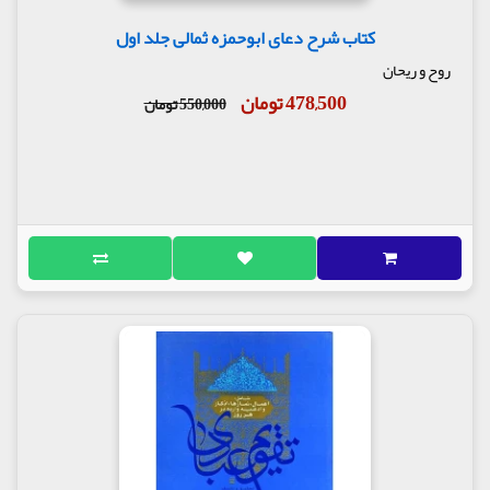
کتاب شرح دعای ابوحمزه ثمالی جلد اول
روح و ریحان
478,500 تومان
550,000 تومان