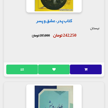
کتاب پدر، عشق و پسر
نیستان
242,250 تومان
285,000 تومان