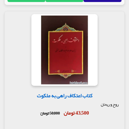
کتاب اعتکاف راهی به ملکوت
روح و ریحان
43,500 تومان
50,000 تومان