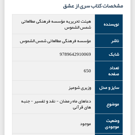
مشخصات کتاب سری از عشق
هیئت تحریریه مؤسسه فرهنگی مطالعاتی
نویسنده
شمس الشموس
ناشر
مؤسسه فرهنگی مطالعاتی شمس الشموس
شابک
9789642910069
تعداد
650
صفحه
سایز و مدل
وزیری شومیز
دعاهای ماه رمضان
-
نقد و تفسیر
-
جنبه
موضوع
های قرآنی
وضعیت
موجود
موجودی