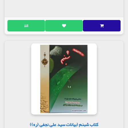
کتاب شبنم (بیانات سید علی نجفی (ره))