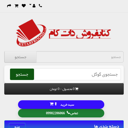
جستجو
جستجو
0 محصول - 0 تومان
⬆
سبد خرید
📞
تماس
09902206066
دسته بندی ها
منو