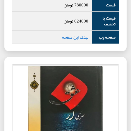
قیمت
780000
تومان
قیمت با
624000
تومان
تخفیف
صفحه وب
لینک این صفحه