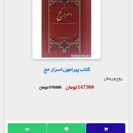
کتاب پیرامون اسرار حج
روح و ریحان
147,900 تومان
170,000 تومان