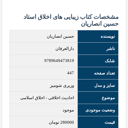
مشخصات کتاب زیبایی های اخلاق استاد
حسین انصاریان
نویسنده
حسین انصاریان
ناشر
دارالعرفان
9789649473819
شابک
447
تعداد صفحه
سایز و مدل
وزیری شومیز
موضوع
احادیث اخلاقی
-
اخلاق اسلامی
وضعیت موجودی
موجود
قیمت
280000
تومان