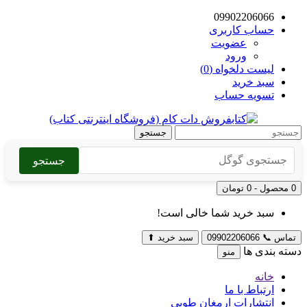
09902206066
حساب کاربری
عضویت
ورود
لیست دلخواه (0)
سبد خرید
تسویه حساب
جستجو
جستجو
0 محصول - 0 تومان
سبد خرید شما خالی است!
تماس
📞
09902206066
سبد خرید
⬆
دسته بندی ها
منو
خانه
ارتباط با ما
انتشارات ارمغان طوبی