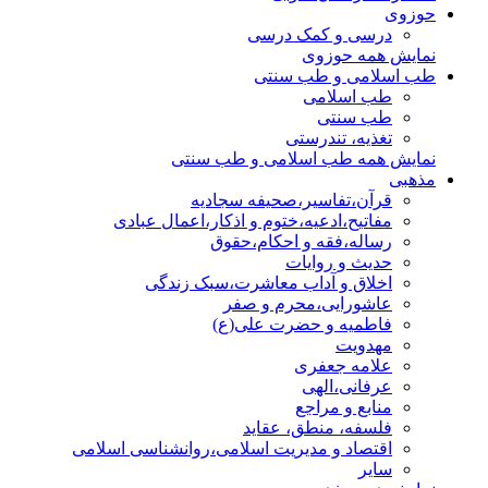
حوزوی
درسی و کمک درسی
نمایش همه حوزوی
طب اسلامی و طب سنتی
طب اسلامی
طب سنتی
تغذیه، تندرستی
نمایش همه طب اسلامی و طب سنتی
مذهبی
قرآن،تفاسیر،صحیفه سجادیه
مفاتیح،ادعیه،ختوم و اذکار،اعمال عبادی
رساله،فقه و احکام،حقوق
حدیث و روایات
اخلاق و آداب معاشرت،سبک زندگی
عاشورایی،محرم و صفر
فاطمیه و حضرت علی(ع)
مهدویت
علامه جعفری
عرفانی،الهی
منابع و مراجع
فلسفه، منطق، عقاید
اقتصاد و مدیریت اسلامی،روانشناسی اسلامی
سایر