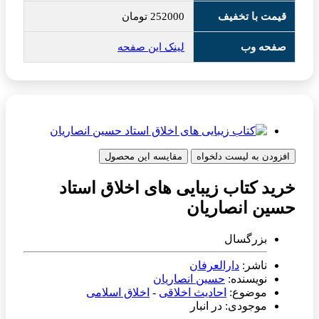
قیمت با تخفیف
252000
تومان
صفحه وب
لینک این صفحه
افزودن به لیست دلخواه
مقایسه این محصول
خرید کتاب زیبایی های اخلاق استاد
حسین انصاریان
بزرگسال
ناشر:
دارالعرفان
نویسنده:
حسین انصاریان
موضوع:
احادیث اخلاقی
-
اخلاق اسلامی
موجودی: در انبار