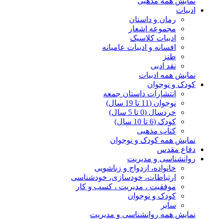
نمایش همه مذهبی
ادبیات
رمان و داستان
مجموعه اشعار
ادبیات کلاسیک
افسانه و ادبیات عامیانه
طنز
نقد ادبی
نمایش همه ادبیات
کودک و نوجوان
انتشارات داستان جمعه
نوجوان (11 تا 19 سال)
خردسال (0 تا 5 سال)
کودک (6 تا 10 سال)
کتاب مذهبی
نمایش همه کودک و نوجوان
دفاع مقدس
روانشناسی و مدیریت
خانواده، ازدواج و زناشویی
ارتباطات، خودسازی، خودشناسی
موفقیت ، مدیریت ، کسب و کار
کودک و نوجوان
سایر
نمایش همه روانشناسی و مدیریت