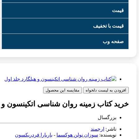
قیمت
قیمت با تخفیف
صفحه وب
افزودن به لیست دلخواه
مقایسه این محصول
خرید کتاب زمینه روان شناسی اتکینسون و ه
بزرگسال
ناشر:
ارجمند
نویسنده:
سوزان نولن هوکسما
-
باربارا فردریکسون