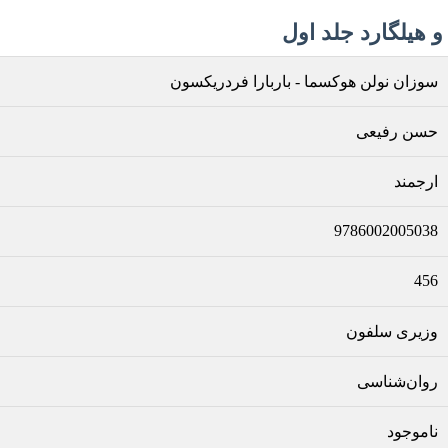
هیلگارد جلد اول
سوزان نولن هوکسما
-
باربارا فردریکسون
حسن رفیعی
ارجمند
9786002005038
456
وزیری سلفون
روان‌شناسی
ناموجود