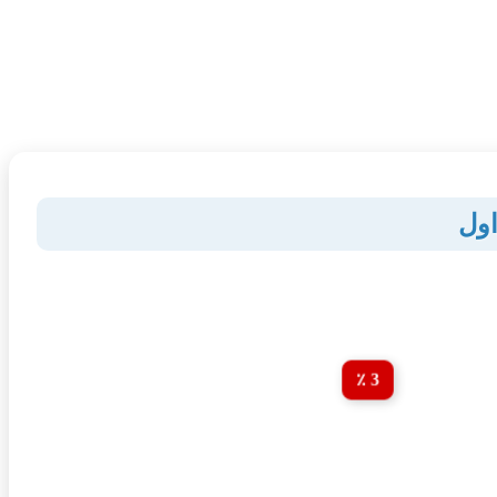
اول
3 ٪