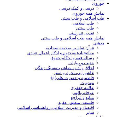
حوزوی
درسی و کمک درسی
نمایش همه حوزوی
طب اسلامی و طب سنتی
طب اسلامی
طب سنتی
تغذیه، تندرستی
نمایش همه طب اسلامی و طب سنتی
مذهبی
قرآن،تفاسیر،صحیفه سجادیه
مفاتیح،ادعیه،ختوم و اذکار،اعمال عبادی
رساله،فقه و احکام،حقوق
حدیث و روایات
اخلاق و آداب معاشرت،سبک زندگی
عاشورایی،محرم و صفر
فاطمیه و حضرت علی(ع)
مهدویت
علامه جعفری
عرفانی،الهی
منابع و مراجع
فلسفه، منطق، عقاید
اقتصاد و مدیریت اسلامی،روانشناسی اسلامی
سایر