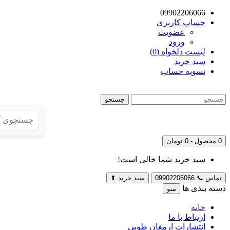
09902206066
حساب کاربری
عضویت
ورود
لیست دلخواه (0)
سبد خرید
تسویه حساب
جستجو
0 محصول - 0 تومان
سبد خرید شما خالی است!
تماس
📞
09902206066
سبد خرید
⬆
دسته بندی ها
منو
خانه
ارتباط با ما
انتشارات ارمغان طوبی