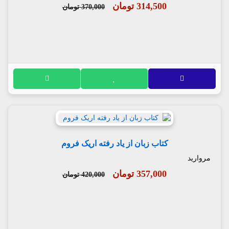
314,500 تومان
370,000 تومان
کتاب زبان از یاد رفته اریک فروم
مروارید
357,000 تومان
420,000 تومان