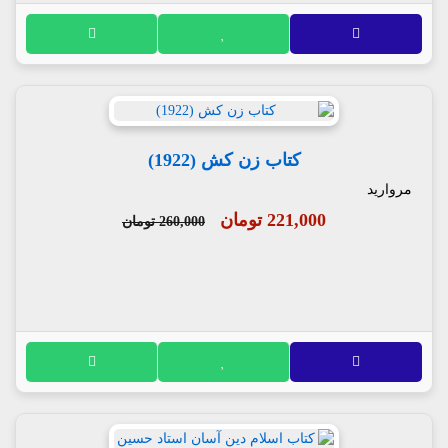
کتاب زن کش (1922)
مروارید
221,000 تومان
260,000 تومان