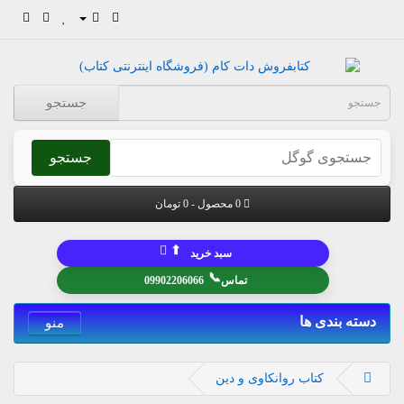
جستجو
جستجو
0 محصول - 0 تومان
⬆
سبد خرید
📞
تماس
09902206066
دسته بندی ها
منو
کتاب روانکاوی و دین