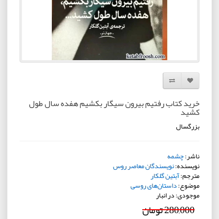
افزودن به لیست دلخواه
مقایسه این محصول
خرید کتاب رفتیم بیرون سیگار بکشیم هفده سال طول
کشید
بزرگسال
ناشر:
چشمه
نویسنده:
نویسندگان معاصر روس
مترجم:
آبتین گلکار
موضوع:
داستان‌های روسی
موجودی: در انبار
280,000 تومان