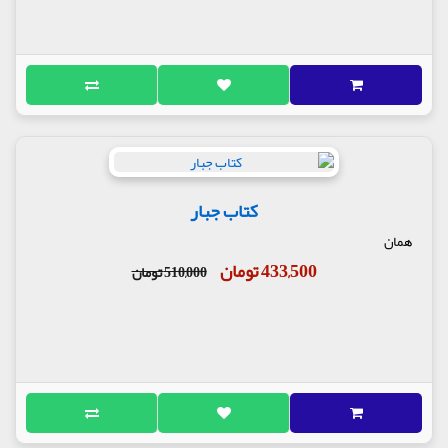
کتاب جبار
همان
433,500 تومان
510,000 تومان