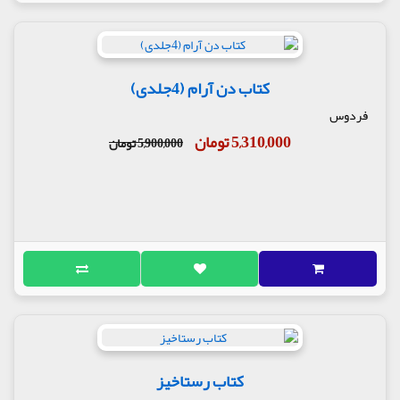
کتاب دن آرام (4جلدی)
فردوس
5,310,000 تومان
5,900,000 تومان
کتاب رستاخیز