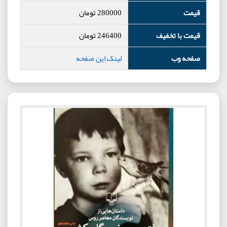
قیمت
280000
تومان
قیمت با تخفیف
246400
تومان
صفحه وب
لینک این صفحه