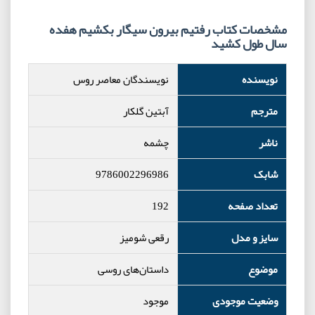
مشخصات کتاب رفتیم بیرون سیگار بکشیم هفده
سال طول کشید
نویسنده
نویسندگان معاصر روس
مترجم
آبتین گلکار
ناشر
چشمه
شابک
9786002296986
تعداد صفحه
192
سایز و مدل
رقعی شومیز
موضوع
داستان‌های روسی
وضعیت موجودی
موجود