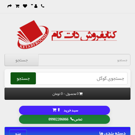
جستجو
جستجو
0 محصول - 0 تومان
⬆
سبد خرید
📞
تماس
09902206066
دسته بندی ها
منو